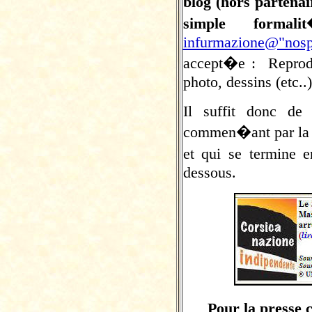
blog (hors partena
simple formal
infurmazione@"nosp
accept�e :
Reprod
photo, dessins (etc..
Il suffit donc de
commen�ant par la p
et qui se termine 
dessous.
Pour la presse