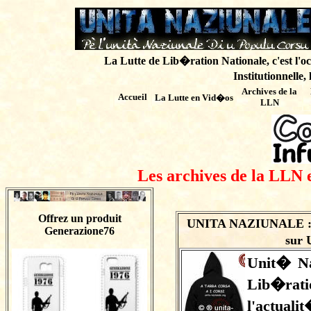
La Lutte de Lib�ration Nationale, c'est l'oc
Institutionnelle,
Archives de
la
Accueil
La Lutte en Vid�os
LLN
Les archives de la LLN 
Offrez un produit
UNITA NAZIUNALE : co
Generazione76
sur 
Unit� Naz
Lib�rati
l'actual