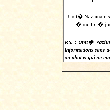
Unit� Naziunale s'
� mettre � jour 
P.S. : Unit� Naziuna
informations sans a
ou photos qui ne cor