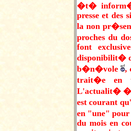
�t� inform� 
presse et des s
la non pr�sen
proches du dos
font exclusi
disponibilit� 
b�n�vole
,
trait�e en 
L'actualit� �
est courant qu
en "une" pour 
du mois en co