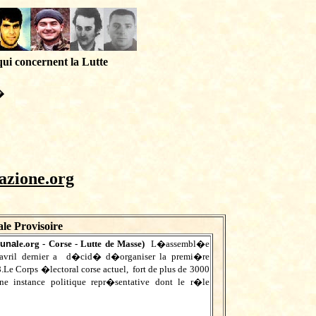
qui concernent la Lutte
�
azione.org
le Provisoire
iuna
le.org
- Corse - Lutte de Masse)
L�assembl�e
avril dernier a d�cid� d�organiser la premi�re
e Corps �lectoral corse actuel, fort de plus de 3000
ne instance politique repr�sentative dont le r�le