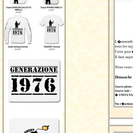
L�assembl
tous les su
Cette pro
Il faut au
Nous vous 
Dimanche 
Source photo 
Source info :
� UNITA N
Vos r�actions s