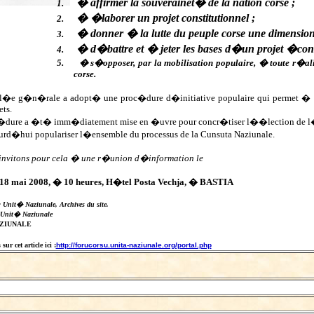
� affirmer la souverainet� de la nation corse ;
1.
� �laborer un projet constitutionnel ;
2.
� donner � la lutte du peuple corse une dimension
3.
� d�battre et � jeter les bases d�un projet �conom
4.
5.
� s�opposer, par la mobilisation populaire, � toute r�al
corse.
�e g�n�rale a adopt� une proc�dure d�initiative populaire qui permet � 10
jets.
c�dure a �t� imm�diatement mise en �uvre pour concr�tiser l��lection de l
jourd�hui populariser l�ensemble du processus de la Cunsuta Naziunale.
invitons pour cela � une r�union d�information le
18 mai 2008, � 10 heures, H�tel Posta Vechja, � BASTIA
: Unit� Naziunale, Archives du site.
 Unit� Naziunale
AZIUNALE
ur cet article ici :
http://forucorsu.unita-naziunale.org/portal.php