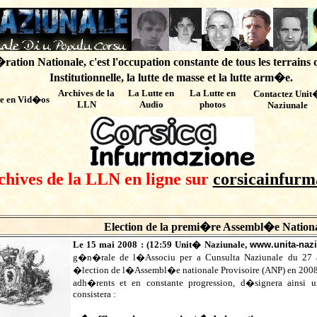
ation Nationale, c'est l'occupation constante de tous les terrains 
Institutionnelle, la lutte de masse et la lutte arm�e.
Archives de
la
La Lutte en
La Lutte en
Contactez Unit
te en Vid�os
LLN
Audio
photos
Naziunale
chives de la LLN en ligne sur
corsicainfurm
Election de la premi�re Assembl�e Nationa
Le 15 mai 2008 : (
12:59
Unit� Naziunale,
www.unita-naz
g�n�rale de l�Associu per a Cunsulta Naziunale du 27 
�lection de l�Assembl�e nationale Provisoire (ANP) en 2008.L
adh�rents et en constante progression, d�signera ainsi u
consistera :