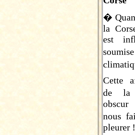
Corse
� Quan
la Cors
est in
soumi
climati
Cette a
de la
obscur
nous fa
pleurer !