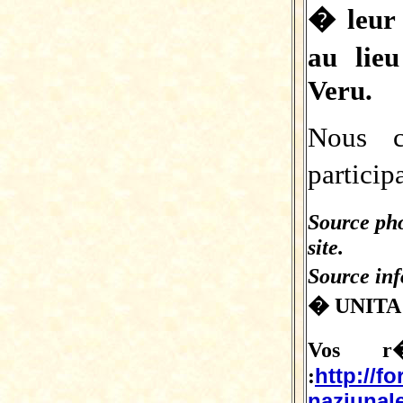
� leur 
au lie
Veru.
Nous c
partici
Source ph
site.
Source in
� UNITA
Vos r�
http://f
:
naziunale