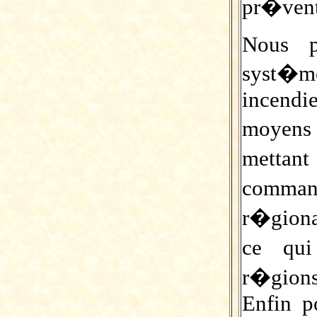
pr�venti
Nous p
syst�m
incendi
moyens 
metta
comma
r�gion
ce qui
r�gions
Enfin p