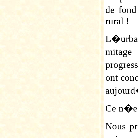
de fond
rural !
L�urban
mitage
progres
ont cond
aujourd
Ce n�es
Nous pr