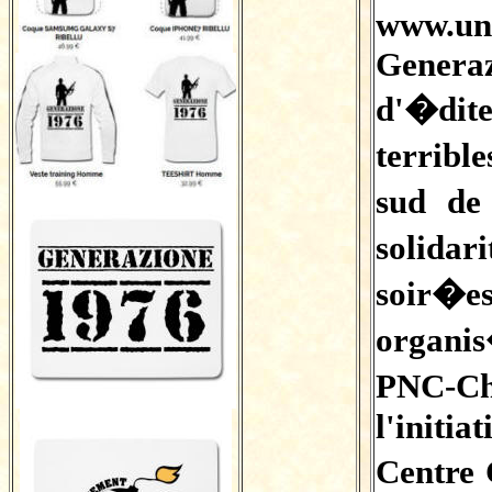
www.uni
Genera
d'�dit
terribl
sud de
solida
soir�
organi
PNC-C
l'init
Centre