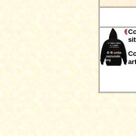
Co
si
Co
ar