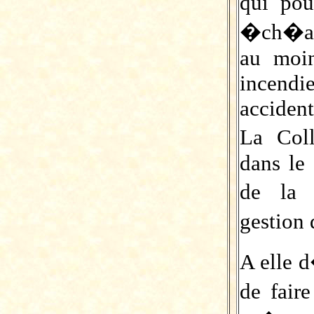
qui po
�ch�anc
au moin
incend
accident
La Coll
dans le
de la
gestion 
A elle 
de fair