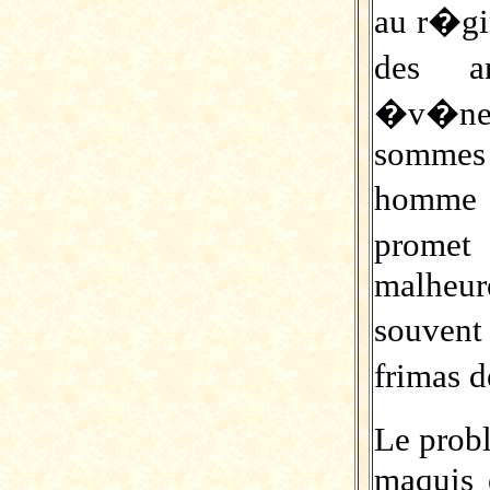
au r�gi
des a
�v�nem
sommes 
homme 
promet 
malheu
souvent
frimas 
Le prob
maquis 