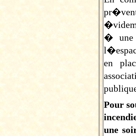
pr�ve
�videm
� une 
l�espac
en pla
associ
publiqu
Pour sou
incendi
une soi