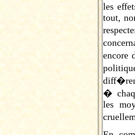
les effe
tout, no
respec
concern
encore 
politiq
diff�re
� chaq
les moy
cruelle
En com