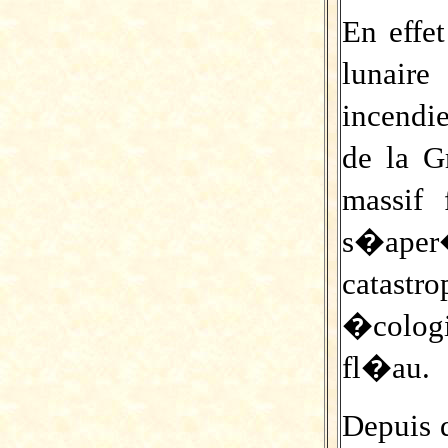
En effe
lunair
incendi
de la G
massif 
s�aper
catast
�colog
fl�au.
Depuis 