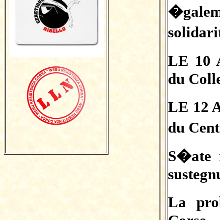
�gale
solidar
LE 10 
du Coll
LE 12 
du Cent
S�ate 
sustegn
La pro