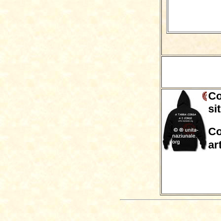
Co
si
Co
ar