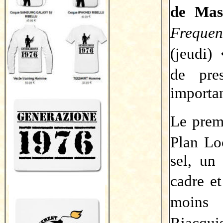
de Ma
Frequen
(jeudi)
de pr
importan
Le prem
Plan Lo
sel, un
cadre e
moins
Riacqu