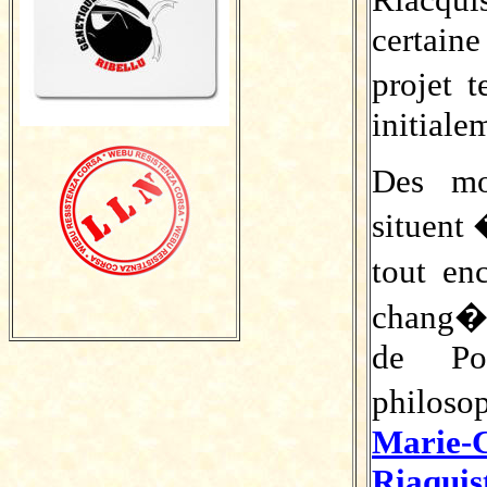
certaine
projet
initiale
Des mod
situent
tout en
chang� 
de Po
philos
Marie
Riaquis