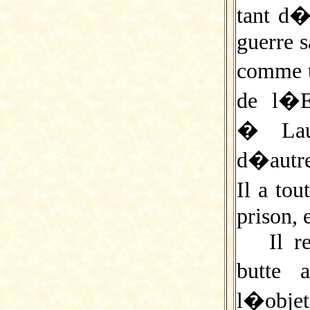
tant d�
guerre s
comme ta
de l�E
� Lau
d�autre
Il a to
prison, 
Il r
butte a
l�objet