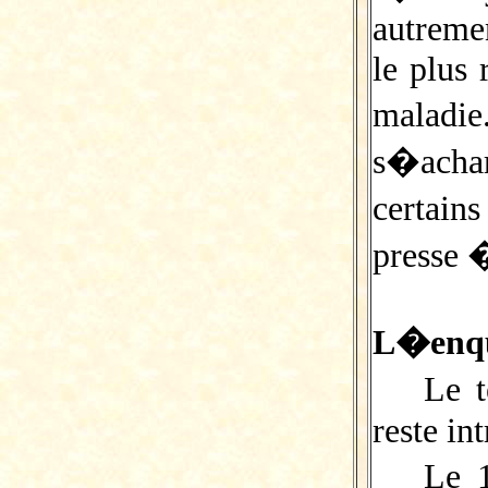
autremen
le plus 
maladie
s�acha
certain
presse 
L�enq
Le t
reste in
Le 1