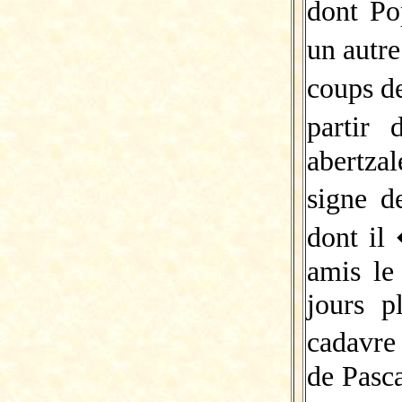
dont Po
un autr
coups d
partir
abertza
signe 
dont il
amis le
jours p
cadavre
de Pasc