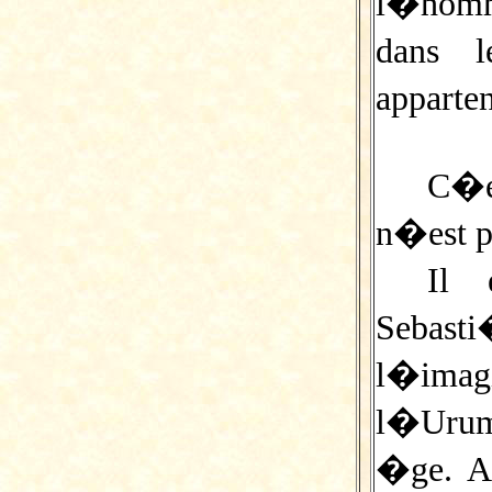
l�homm
dans l
appart
C�e
n�est p
Il 
Sebas
l�imagi
l�Urum
�ge. A