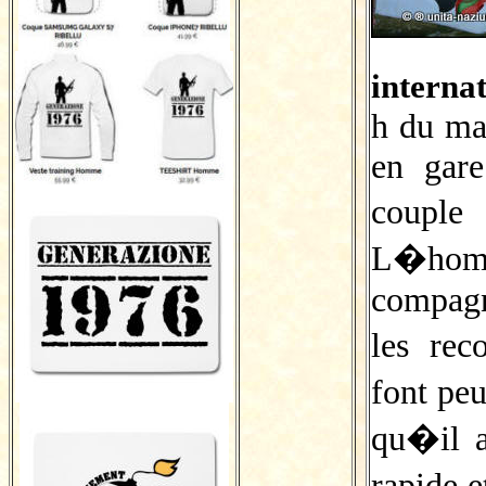
interna
h du ma
en gar
couple
L�ho
compagn
les re
font peu
qu�il a
rapide 