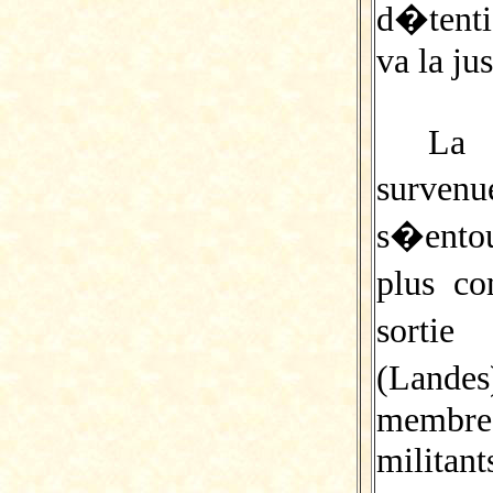
d�tenti
va la jus
La 
surven
s�entou
plus c
sorti
(Landes
membre
militant