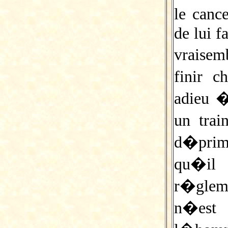
le canc
de lui f
vraisem
finir c
adieu �
un tra
d�pri
qu�il
r�gleme
n�est