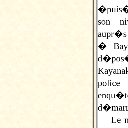
�puis�
son n
aupr�s 
� Bayo
d�pos
Kayanak
police
enqu�
d�marr
Le m