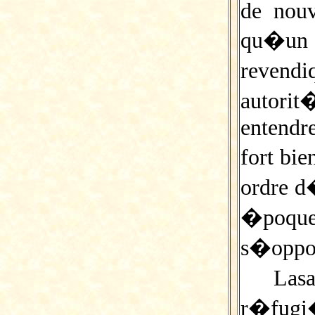
de nouv
qu�un 
reven
autorit
entendr
fort bi
ordre d
�po
s�oppos
Lasa
r�fugi