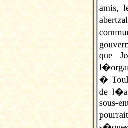
amis, l
abertz
comm
gouver
que J
l�organ
� Toulo
de l�a
sous-e
pourr
s�ques