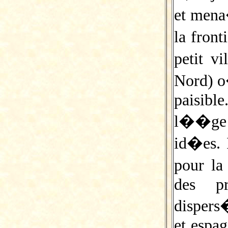
et mena
la fron
petit v
Nord) o
paisible
l��ge n
id�es. 
pour la
des pr
dispers�
et espag