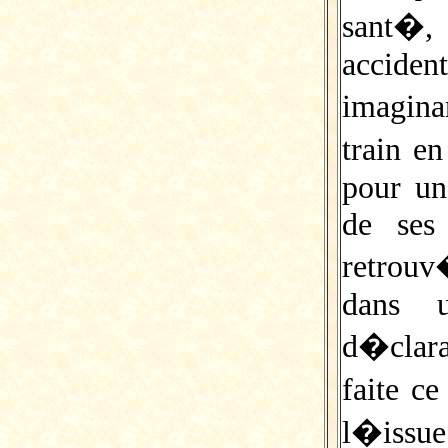
sant�,
accide
imagina
train 
pour un
de ses
retrouv
dans 
d�cla
faite c
l�issue