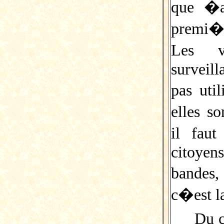
que �a
premi�r
Les 
surveill
pas uti
elles s
il fau
citoyen
bandes,
c�est la
Du c