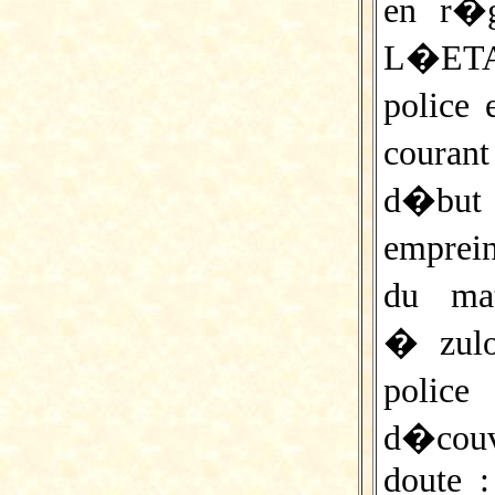
en r�g
L�ETA 
police 
courant
d�but
emprei
du mat
� zulo
polic
d�cou
doute :