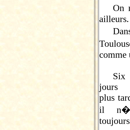
On n
ailleurs.
Dans
Toulou
comme u
Six
jours
plus tar
il n�
toujour