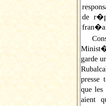
respons
de r�p
fran�ai
Con
Minist
garde u
Rubalc
presse 
que les
aient 