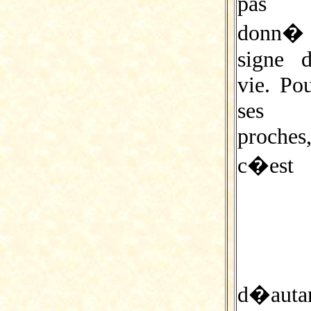
pas
donn�
signe 
vie. Po
ses
proches
c�est
d�auta