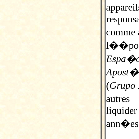
apparei
respons
comme a
l��po
Espa�o
Apost�l
(
Grupo 
autres
liquider
ann�es