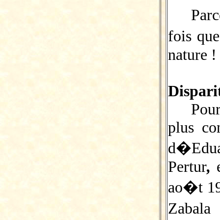
Parc
fois qu
nature !
Dispari
Pour
plus co
d�Edua
Pertur
,
ao�t 19
Zabal