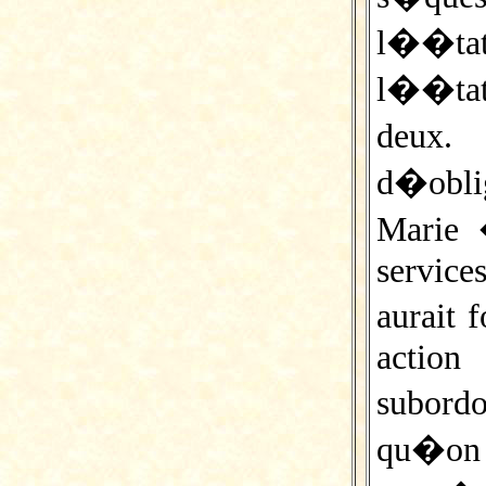
l��tat 
l��tat
deux.
d�oblig
Marie 
service
aurait 
acti
subord
qu�on o