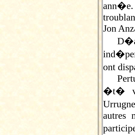
ann�e
troubla
Jon Anz
D�ab
ind�pen
ont disp
Pert
�t� v
Urrugn
autres 
partici