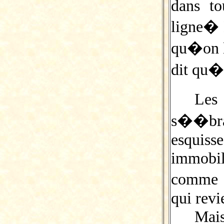
dans to
ligne� 
qu�on l
dit qu�i
Les
s��bra
esquis
immobil
comme o
qui revi
Mais