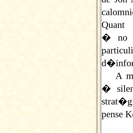
calomn
Quant 
� no 
particul
d�infor
A m
� sile
strat�
pense K