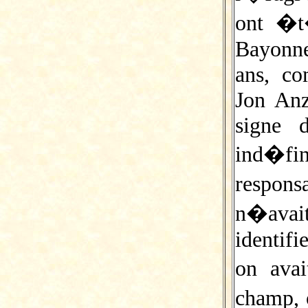
ont �t
Bayonne
ans, c
Jon Anz
signe 
ind�fi
respon
n�avait
identif
on avai
champ, 