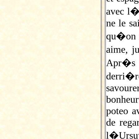
avec l�
ne le sa
qu�on n
aime, j
Apr�s
derri�
savour
bonheur
poteo a
de regar
l�Ursu