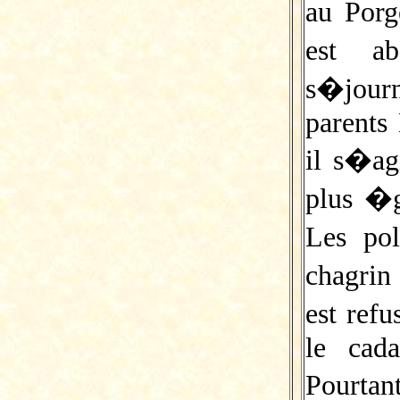
au Porg
est a
s�jour
parents
il s�a
plus �g
Les pol
chagri
est ref
le cad
Pourta