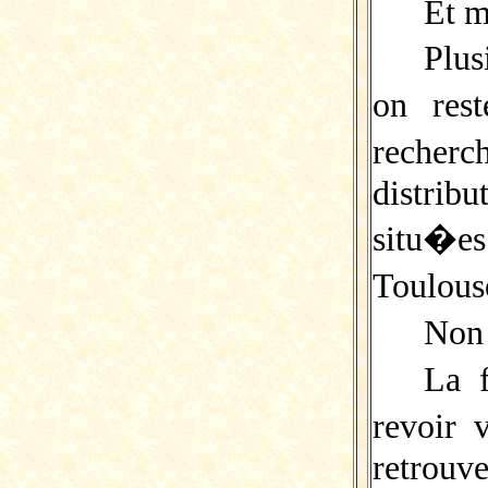
Et m
Plus
on res
reche
distrib
situ�es
Toulou
Non 
La f
revoir
retrouve