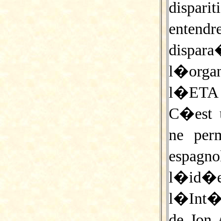
dispari
enten
dispa
l�organ
l�ETA 
C�est u
ne per
espagnol
l�id�e
l�Int�r
de Jon