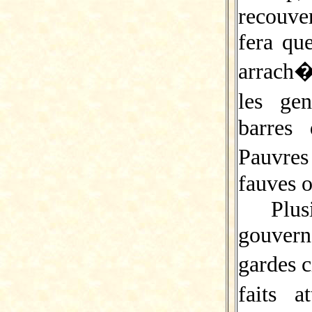
recouve
fera qu
arrach�
les ge
barres
Pauvres
fauves o
Plu
gouver
gardes 
faits 