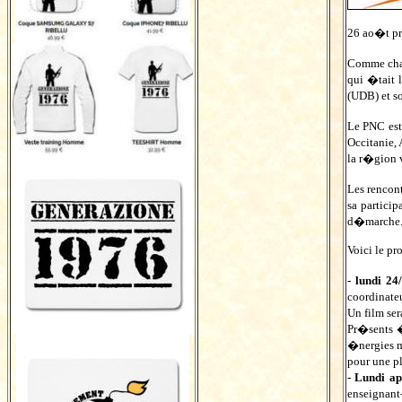
26 ao�t pr
Comme chaq
qui �tait
(UDB) et s
Le PNC est
Occitanie,
la r�gion 
Les rencon
sa partici
d�marche
Voici le p
- lundi 2
coordinate
Un film se
Pr�sents 
�nergies m
pour une p
- Lundi ap
enseignant