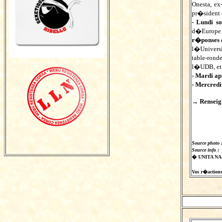
Onesta, e
pr�sident 
- Lundi s
d�Europe
r�ponses 
l�Universi
table-rond
l�UDB, et 
- Mardi ap
- Mercred
→ Renseign
Source photo 
Source info :
� UNITA N
Vos r�actions s