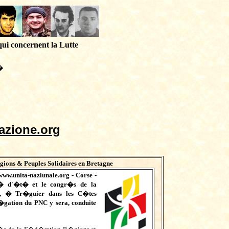
qui concernent la Lutte
�
azione.org
ions & Peuples Solidaires en Bretagne
www.unita-naziunale.org
- Corse -
� d'�t� et le congr�s de la
e, � Tr�guier dans les C�tes
gation du PNC y sera, conduite