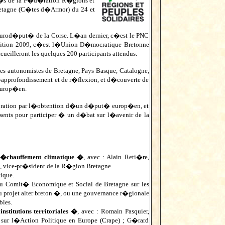
�s de la F�d�ration R�gions et
retagne (C�tes d�Armor) du 24 et
urod�put� de la Corse. L�an dernier, c�est le PNC
�dition 2009, c�est l�Union D�mocratique Bretonne
eilleront les quelques 200 participants attendus.
es autonomistes de Bretagne, Pays Basque, Catalogne,
approfondissement et de r�flexion, et d�couverte de
 europ�en.
�d�ration par l�obtention d�un d�put� europ�en, et
sents pour participer � un d�bat sur l�avenir de la
 r�chauffement climatique �
, avec : Alain Reti�re,
, vice-pr�sident de la R�gion Bretagne.
ique.
u Comit� Economique et Social de Bretagne sur les
 projet alter breton �, ou une gouvernance r�gionale
bles.
stitutions territoriales �
, avec : Romain Pasquier,
 sur l�Action Politique en Europe (Crape) ; G�rard