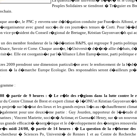
La quatorzi�me universit� d��t� et le congr
Peuples Solidaires se tiendront � Tr�guier en B
ochain.
ue ann�e, le PNC y enverra une d�l�gation conduite par Fran�ois Alfonsi, e
 l�organisateur avec grand succ�s de ces journ�es tenues � Corti. Pour l�
on vice-pr�sident du Conseil r�gional de Bretagne, Kristian Guyonvarc�h qui accu
 un des membre fondateur de la f�d�ration R&PS, qui regroupe 9 partis politiqu
 Alsace, Savoie et Corse. Chaque ann�e, l�Universit� d��t� allie d�bats, d�
visit�e. Elle est coorganis�e par l�Alliance Libre Europ�enne, parti politique
tres 2009 prendront une dimension particuli�re avec le renforcement de la f
pation � la d�marche Europe Ecologie. Des responsables seront d�ailleurs pr�
.
rogramme :
4/08 � partir de 9 heures : � Le r�le des r�gions dans la lutte contre le
ur du Centre Climsat de Brest et expert climat � l�ONU et Kristian Guyonvarc�h
ra projet� sur l��tat des lieux et les grands enjeux li�s au r�chauffement climat
�galement pour une deuxi�me partie : Guy Jourden, rapporteur de l��tude d
arines ; Vincent Mariette, soci�t� Actimar, et Gwena�l Henry, sur � un nouveau
lus grande efficacit� �nerg�tique et le d�veloppement des �nergies renouvela
r�s midi 24/08, � partir de 14 heures : � La question de la r�forme des in
-chercheur � Sciences Po, Universit� de Rennes 1 et au Centre de Recherche