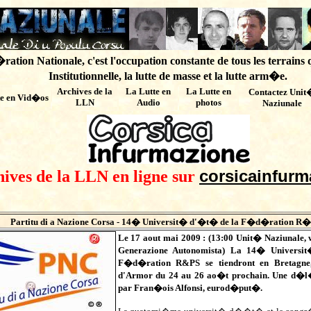
ation Nationale, c'est l'occupation constante de tous les terrains 
Institutionnelle, la lutte de masse et la lutte arm�e.
Archives de
la
La Lutte en
La Lutte en
Contactez Unit
te en Vid�os
LLN
Audio
photos
Naziunale
corsicainfurm
hives de la LLN en ligne sur
Partitu di a Nazione Corsa - 14� Universit� d'�t� de la F�d�ration R�g
Le 17 aout mai 2009 : (
13:00
Unit� Naziunale,
Generazione Autonomista)
La 14� Universit
F�d�ration R&PS se tiendront en Bretagn
d'Armor du 24 au 26 ao�t prochain. Une d�l�
par Fran�ois Alfonsi, eurod�put�.