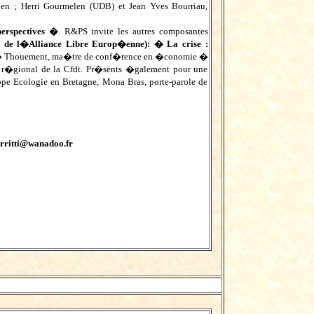
n ; Herri Gourmelen (UDB) et Jean Yves Bourriau,
perspectives �
. R&PS invite les autres composantes
e de l�Alliance Libre Europ�enne): � La crise :
rv� Thouement, ma�tre de conf�rence en �conomie �
 r�gional de la Cfdt. Pr�sents �galement pour une
pe Ecologie en Bretagne, Mona Bras, porte-parole de
rritti@wanadoo.fr