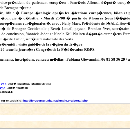
x-vice-pr�sident du parlement europ�en ; Fran�ois Alfonsi, d�put� europ�e
de Bretagne r�unie.
oir, 18h : � Europe �cologie apr�s les �lections europ�ennes, bilan et 
 �cologie � d�battre.
- Mardi 25/08 � partir de 9 heures (sous l��gid
europ�ennes et r�gionales �
, avec : Nelly Maes, Pr�sidente de l�ALE, He
t� de Bretagne Occidentale ; Ren� Louail, paysan, Brendan Yvet, secr�taire
e de conclusion, Yannick Jadot et Nicole Kiil Nielsen d�put�s europ�ens Euro
C�cile Duflot, secr�taire nationale des Verts.
r�s-midi : visite guid�e de la r�gion du Tr�gor
.
i 26 toute la journ�e : Congr�s de la F�d�ration R&PS
.
ements, inscriptions, contacts m�dias : Fabiana Giovannini, 06 81 58 36 29 /
a
:
Pnc,
Unit� Naziunale, Archives du site.
Pnc,
Unit� Naziunale
AZIUNALE
ur cet article ici :
http://forucorsu.unita-naziunale.org/portal.php