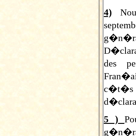
4)
Nou
septe
g�n�
D�clara
des pe
Fran�
c�t�s
d�clara
5 )
Po
g�n�ra