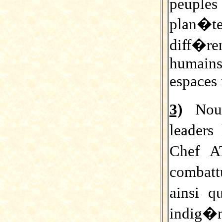
peuples 
plan�te
diff�re
humains,
espaces 
3)
Nou
leader
Chef A
combatt
ainsi 
indig�n