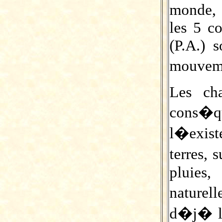
monde, 
les 5 c
(P.A.) 
mouveme
Les ch
cons�qu
l�exis
terres, 
pluies,
nature
d�j� l