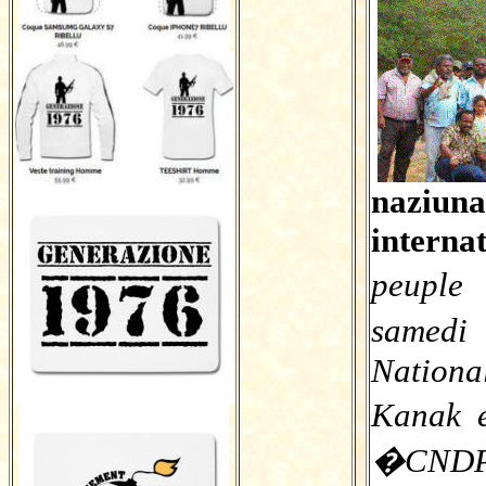
naziuna
intern
peupl
samedi
Nation
Kanak 
�CNDPA