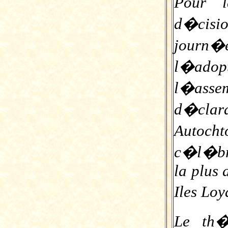
Pour l
d�cisi
journ
l�adop
l�asse
d�clara
Autoc
c�l�br�
la plus 
Iles Lo
Le th�