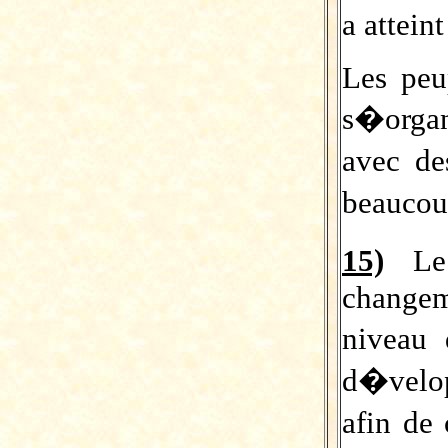
a attein
Les peu
s�organ
avec de
beauco
15)
L
change
niveau 
d�velo
afin de