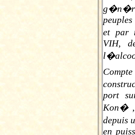
g�n�ral
peuples 
et par
VIH, d
l�alcoo
Compt
constru
port s
Kon� , 
depuis 
en puis