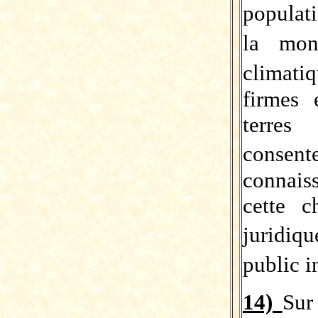
populat
la mon
climati
firmes 
terre
conse
connais
cette c
juridi
public i
14)
Sur