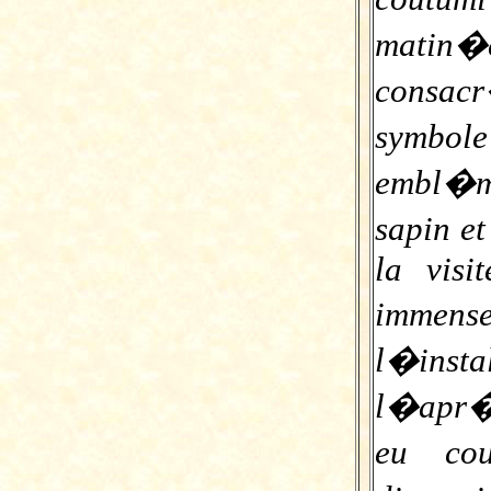
matin
consa
symbole
embl�ma
sapin et
la visi
immens
l�inst
l�apr�
eu co