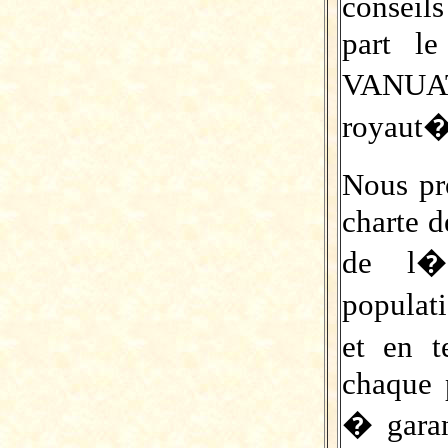
conseil
part l
VANUATU
royaut�s
Nous pr
charte d
de l�
populati
et en 
chaque 
� garan