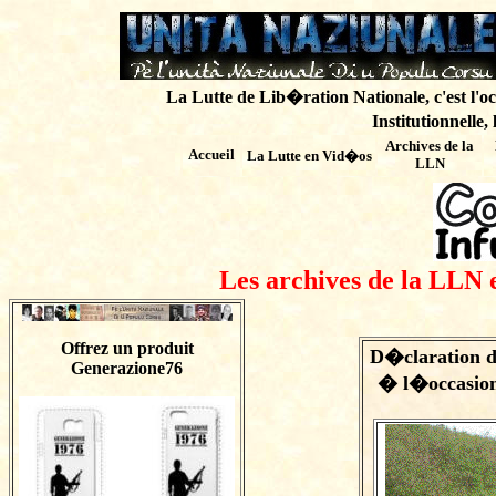
La Lutte de Lib�ration Nationale, c'est l'oc
Institutionnelle,
Archives de
la
Accueil
La Lutte en Vid�os
LLN
Les archives de la LLN 
Offrez un produit
D�claration 
Generazione76
� l�occasion