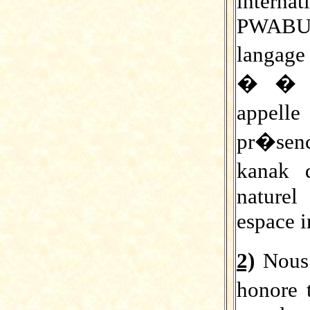
intern
PWABUA
langag
� � La
appell
pr�senc
kanak 
naturel
espace i
2)
Nous
honore 