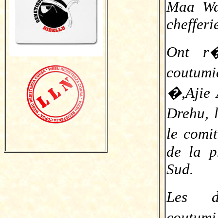
Maa Wa
cheffer
Ont r�
coutumi
�,Ajie 
Drehu, 
le co
de la p
Sud.
Les d
coutumi