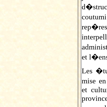
d�str
coutum
rep�res
interp
adminis
et l�ens
Les �tu
mise en
et cult
provinc