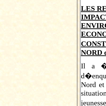
LES R
IMPA
ENV
ECO
CONST
NORD d
Il a 
d�enqu
Nord et
situat
jeune