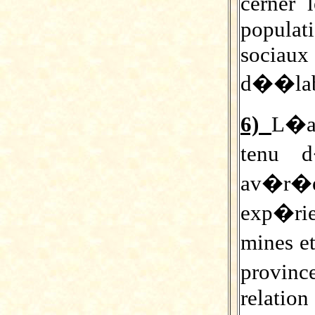
cerner 
populat
socia
d��lab
6)
L�a
tenu d
av�r�e 
exp�ri
mines e
provinc
relatio