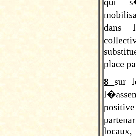
qui s
mobilis
dans 
collec
substitu
place pa
8
sur 
l�ass
positiv
partena
locaux,