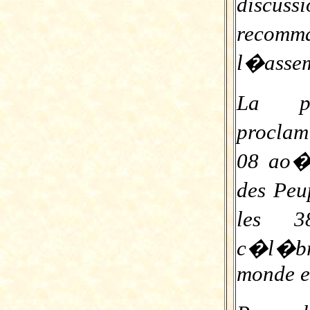
discu
recomm
l�assem
La pr
procla
08 ao�t
des Peu
les 3
c�l�br
monde en