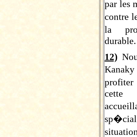
par les 
contre 
la pr
durable.
12)
Nous
Kanaky
profite
cette 
accueil
sp�cia
situati