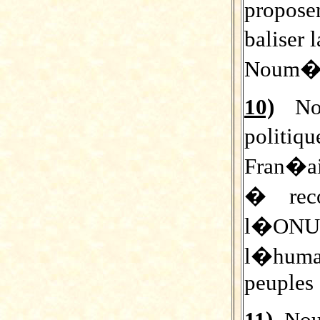
propose
baliser
Noum�a
10)
Nou
politiq
Fran�ai
� reco
l�ONU
l�huma
peuples
11)
Nou