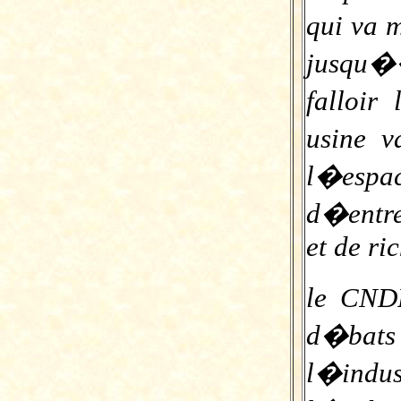
qui va 
jusqu�
falloir
usine v
l�esp
d�entre
et de ri
le CND
d�bats
l�in