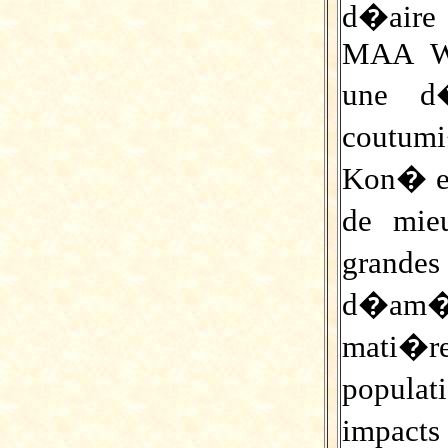
d�air
MAA WA
une d�
coutum
Kon� et
de mie
grand
d�am�
mati�
populat
impacts