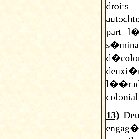
droits
autocht
part l�
s�mi
d�colo
deuxi
l��ra
colonia
13)
Deux
engag�