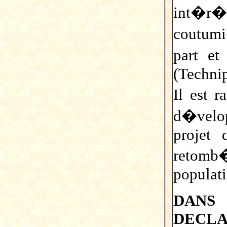
int�r
coutumi
part e
(Technip
Il est 
d�velo
projet 
retomb�
populati
DANS
DECL