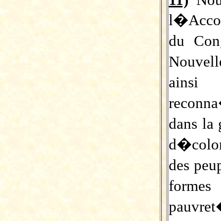
l�Acco
du Con
Nouvell
ainsi
reconn
dans la
d�colo
des peup
forme
pauvret