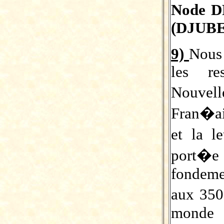
Node 
(DJUBEA
9)
Nous 
les re
Nouvel
Fran�a
et la l
port�e
fondeme
aux 350
monde 