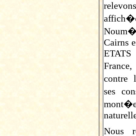
relevon
affich�
Noum�a
Cairns e
ETATS d
France,
contre 
ses co
mont�e
naturell
Nous r