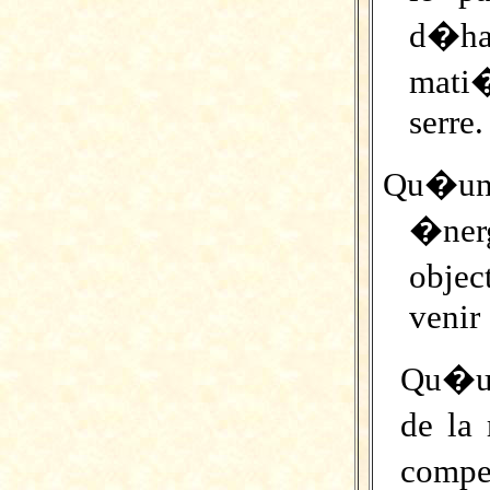
d�ha
mati�
serre.
Qu�une
�ner
objec
venir 
Qu�un
de la 
compe