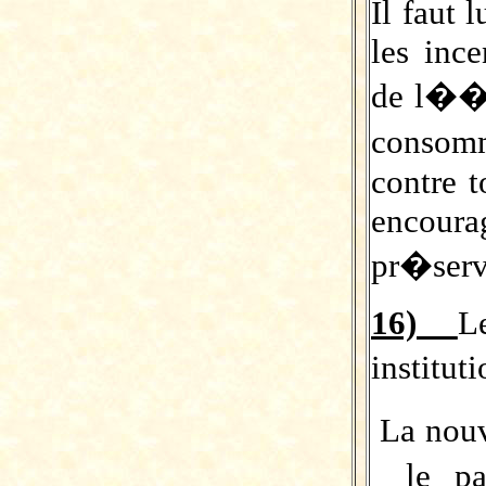
Il faut 
les ince
de l��l
consomm
contre t
encour
pr�serva
16)
L
institut
La nou
le p