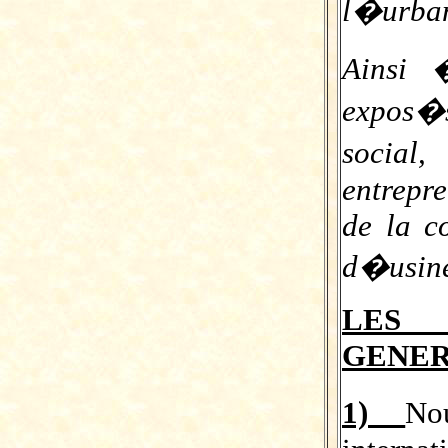
l�urban
Ainsi 
expos�s
socia
entrepr
de la c
d�usine
LES
GENE
1)
No