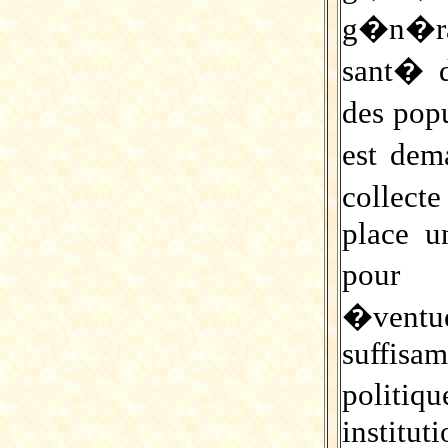
g�n�ral
sant� d
des popu
est de
collect
place u
pour 
�ventu
suffisa
politi
instituti