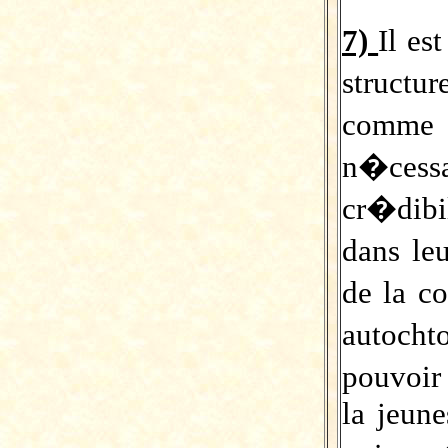
7)
Il es
struct
comme
n�ces
cr�dibi
dans le
de la c
autocht
pouvoir
la jeun