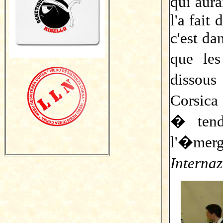
qui aur
l'a fait
c'est da
que le
dissou
Corsica
� tend
l'�merg
Internaz