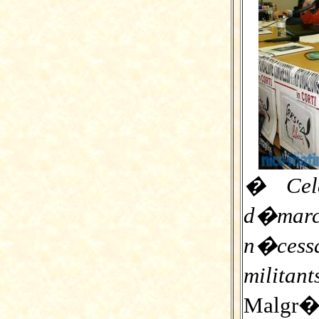
� Cel
d�mar
n�cessa
militan
Malgr� 