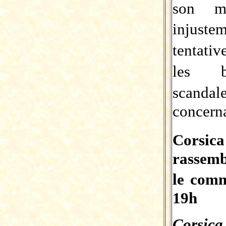
son m
injust
tentati
les b
scanda
concern
Cors
rassemb
le comm
19h
Corsica