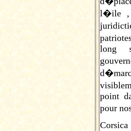
d�place
l�ile 
juridi
patriot
long 
gouver
d�mar
visibl
point d
pour no
Corsica