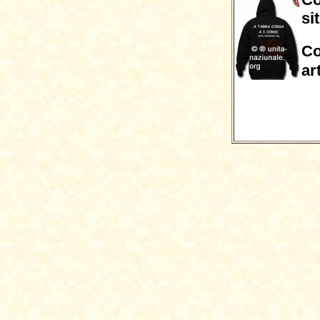
si
Co
ar