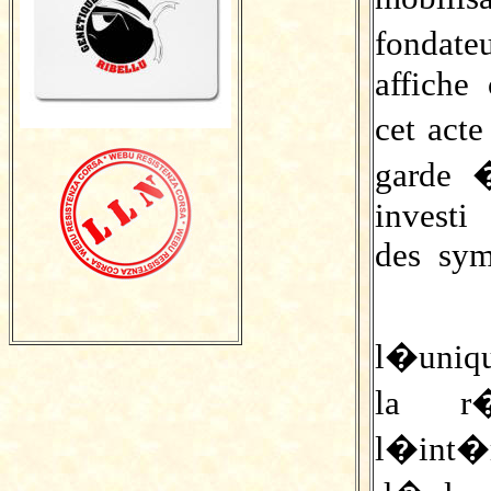
fondat
affiche
cet act
garde 
investi
des sym
Pour n
l�uniqu
la r�c
l�int�r