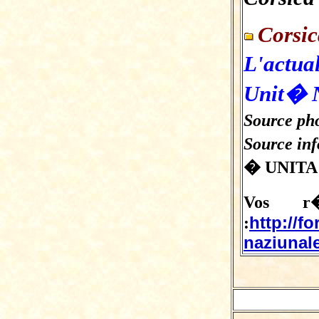
Corsi
L'actua
Unit� 
Source pho
Source in
� UNITA
Vos r�
http://f
:
naziunale