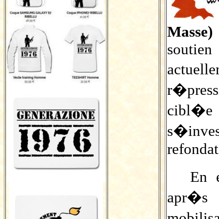
Masse
souti
actuell
r�pres
cibl�
s�inve
refonda
En 
apr�s 
mobilis