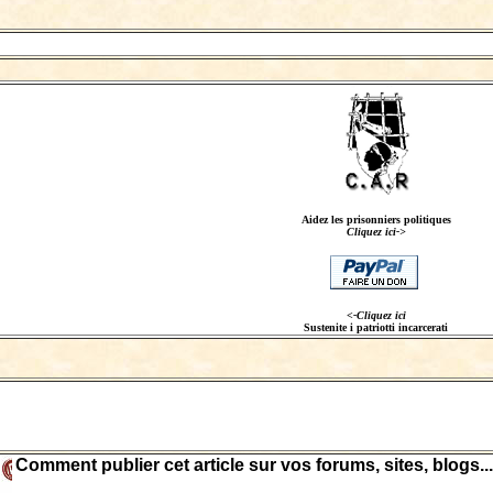
Aidez les prisonniers politiques
Cliquez ici->
<-Cliquez ici
Sustenite i patriotti incarcerati
Comment publier cet article sur vos forums, sites, blogs...