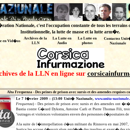
ation Nationale, c'est l'occupation constante de tous les terrains 
Institutionnelle, la lutte de masse et la lutte arm�e.
Archives de
la
La Lutte en
La Lutte en
Contactez Unit
te en Vid�os
LLN
Audio
photos
Naziunale
chives de la LLN en ligne sur
corsicainfurm
Alta Frequenza - Des peines de prison avec sursis et des amendes requises co
Le 7 f�vrier 2009 : (
13:00
Unit� Naziunale,
www.unita-naziunale
Frequenza
)
-
Des peines de prison avec sursis et des amendes ont �t� 
Bastia contre G�rard Dykstra, Antoine Carli et Pierre Thomas Fili, troi
"outrages et violences volontaires envers des personnes d�positaires d
A la suite de l�interpellation d�un militant du Rinnovu en mai 2007
Justice les accuse d�avoir alors prof�r� des insultes et exerc� des vio