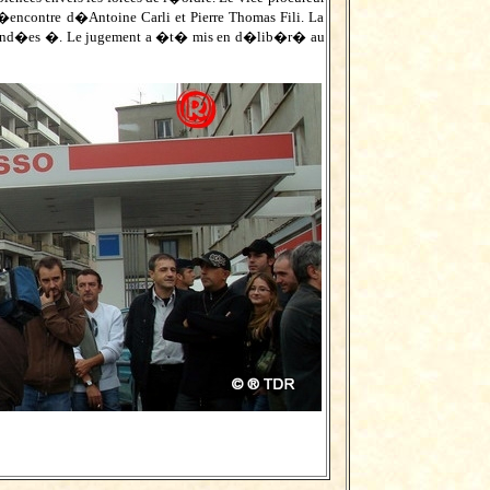
l�encontre d�Antoine Carli et Pierre Thomas Fili. La
 fond�es �. Le jugement a �t� mis en d�lib�r� au