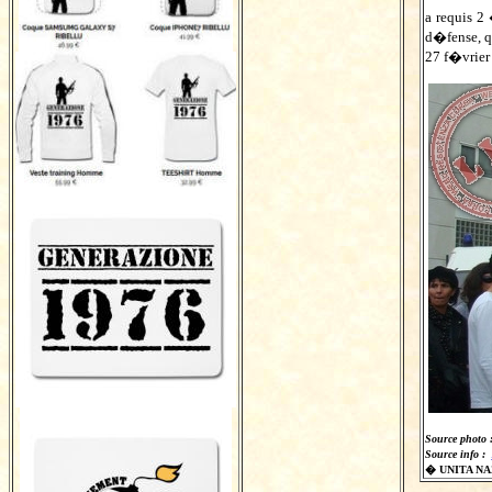
a requis 2
d�fense, 
27 f�vrier
Source photo 
Source info :
� UNITA N