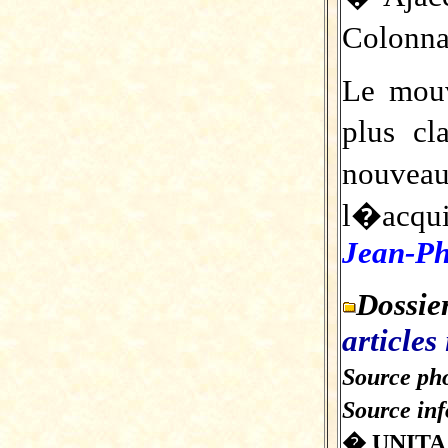
Colonna
Le mouv
plus cl
nouveau
l�acqu
Jean-Phi
Dossi
articles 
Source pho
Source in
� UNITA