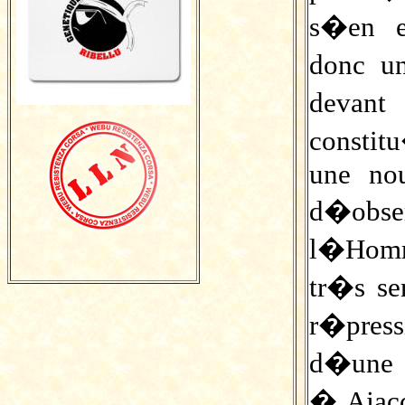
s�en e
donc u
devan
constit
une nou
d�obser
l�Homme
tr�s se
r�press
d�une 
� Ajac