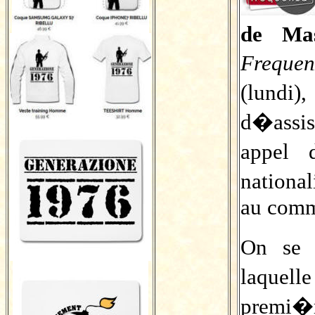
de Ma
Frequen
(lundi
d�assis
appel 
nationa
au comm
On se 
laquel
premi�