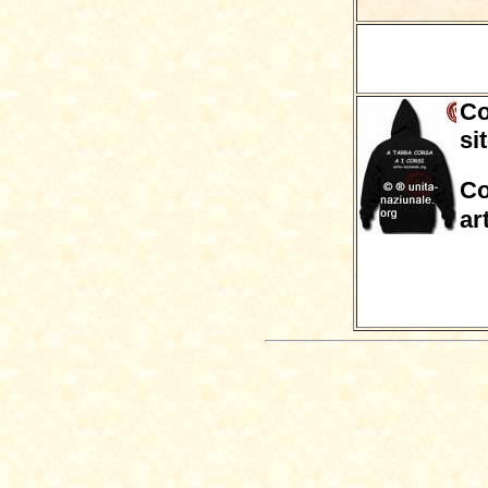
Co
si
Co
ar