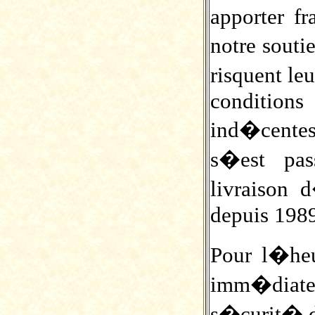
apporter fr
notre sout
risquent le
condition
ind�cente
s�est pa
livraison 
depuis 1989
Pour l�heu
imm�diate
s�curit� d