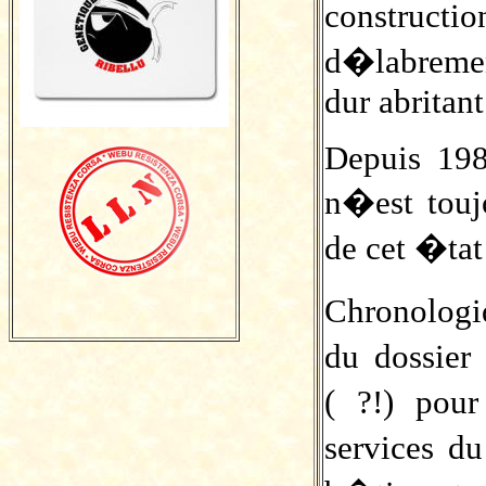
constructi
d�labremen
dur abritant
Depuis 198
n�est touj
de cet �tat 
Chronologi
du dossier
( ?!) pou
services d