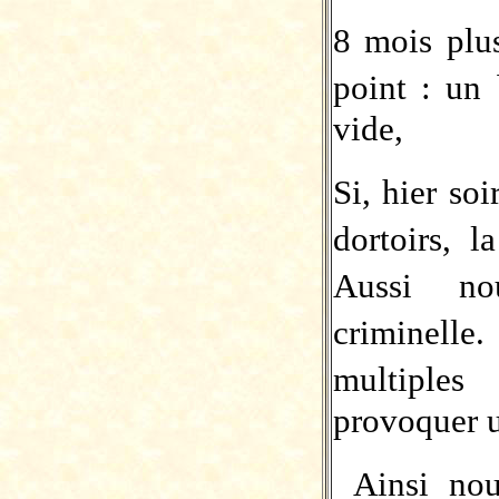
8 mois plu
point : un
vide,
Si, hier so
dortoirs, 
Aussi no
criminel
multiple
provoquer 
Ainsi no