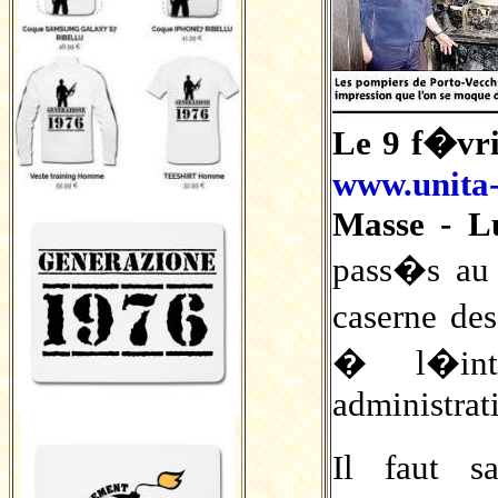
Le 9 f�vri
www.unita-
Masse - Lu
pass�s au 
caserne de
� l�int
administrati
Il faut s