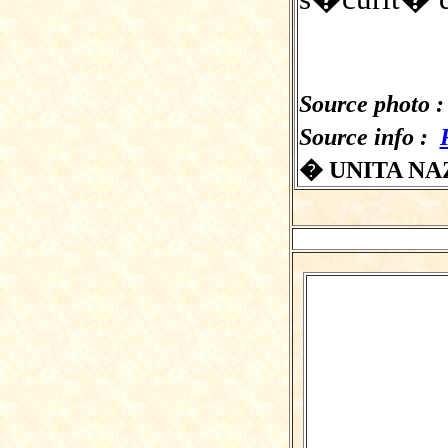
Source photo 
Source info :
� UNITA NA