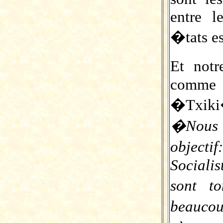
entre l
�tats e
Et notr
comme l
�Txiki�
�
Nous
object
Sociali
sont t
beaucou