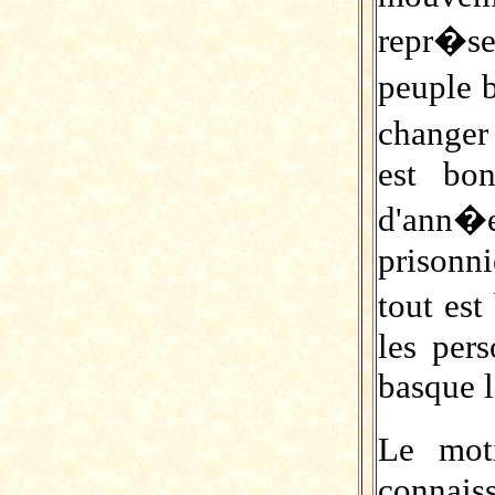
repr�s
peuple 
changer
est bo
d'ann�e
prisonni
tout est
les per
basque l
Le mot
connais