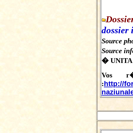
Dossie
dossier 
Source pho
Source in
� UNITA
Vos r�
http://f
:
naziunale