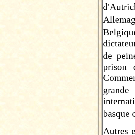
d'Aut
Allema
Belgiq
dictate
de pein
prison 
Comment
grande
interna
basque 
Autres 