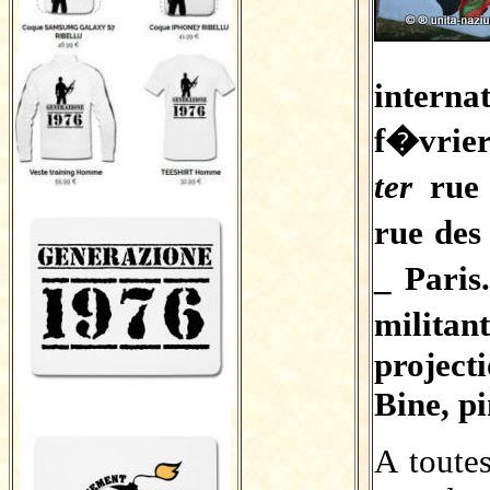
inter
f�vrie
ter
rue 
rue des
_ Paris
milit
project
Bine, pi
A toutes