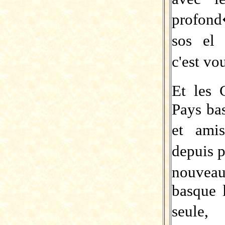
profond
sos el 
c'est vo
Et les 
Pays ba
et ami
depuis 
nouvea
basque 
seule,