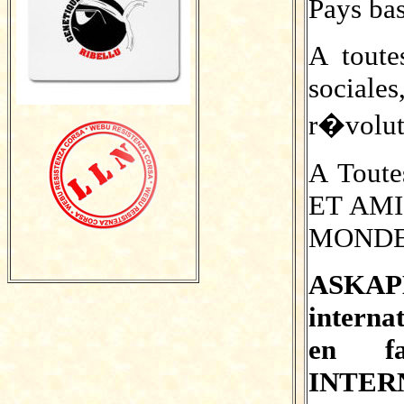
Pays ba
A toute
social
r�volut
A Tout
ET AM
MOND
ASKA
interna
en f
INT