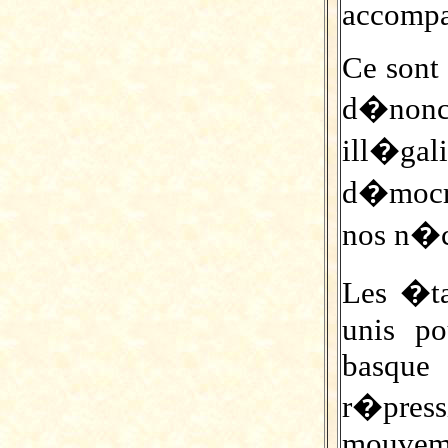
accomp
Ce sont 
d�nonc
ill�gal
d�mocr
nos n�c
Les �ta
unis po
basque
r�press
mouv