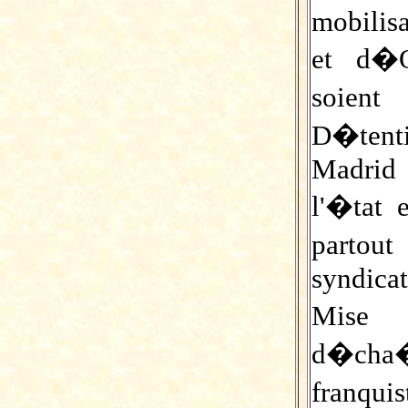
mobilisa
et d�O
soient
D�tenti
Madrid 
l'�tat e
partou
syndicat
Mise 
d�cha
franquis