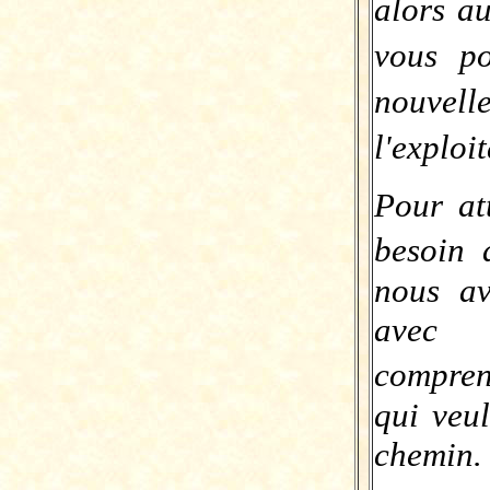
alors a
vous p
nouvell
l'explo
Pour at
besoin 
nous av
avec 
compren
qui veu
chemin.