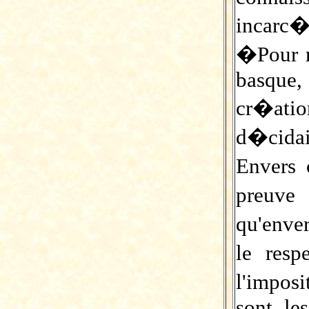
incarc�
�Pour r
basque,
cr�atio
d�cidai
Envers 
preuve 
qu'enve
le resp
l'imposi
sont le