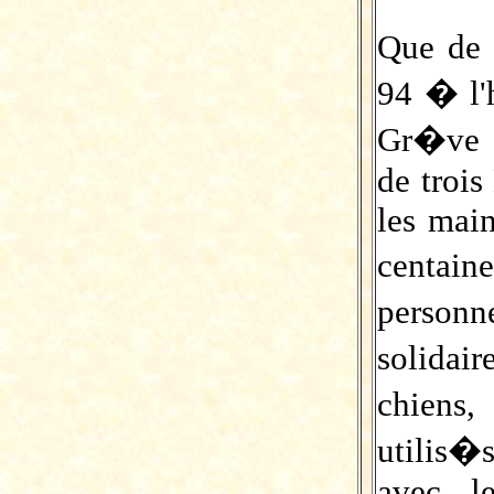
Que de 
94 � l'
Gr�ve 
de trois
les main
centain
personn
solidai
chiens
utilis�
avec l