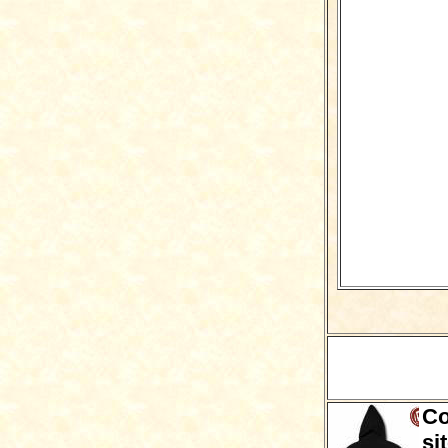
Co
si