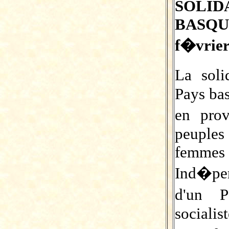
SOLI
BASQUE
f�vrier
La soli
Pays bas
en prov
peuples
femme
Ind�pen
d'un P
sociali