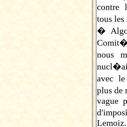
contre 
tous les
� Algo
Comit�
nous m
nucl�air
avec le
plus de
vague p
d'imposi
Lemoiz.