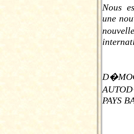
Nous es
une nouv
nouvel
internat
D�
AUTO
PAYS B