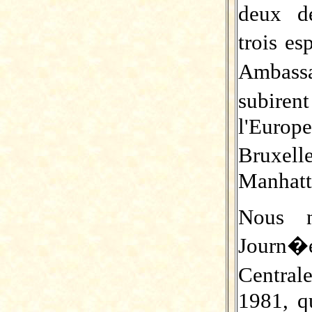
deux de
trois es
Ambass
subiren
l'Europ
Brux
Manhatt
Nous n
Journ�
Central
1981, q