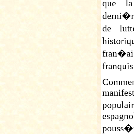
que la
derni�r
de lut
histori
fran�
franqui
Comme
manifes
populair
espagno
pouss