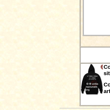
Co
si
Co
ar