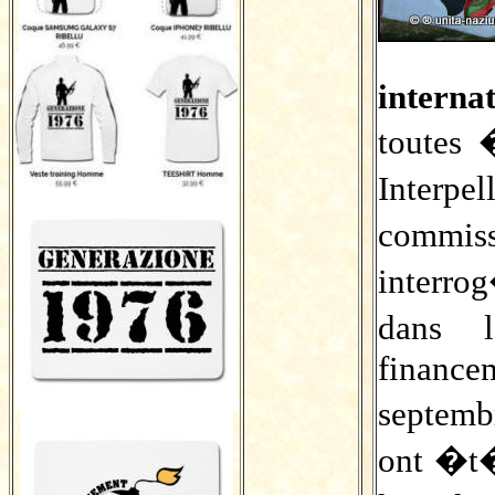
intern
toutes
Inter
commiss
interro
dans 
finance
septemb
ont �t