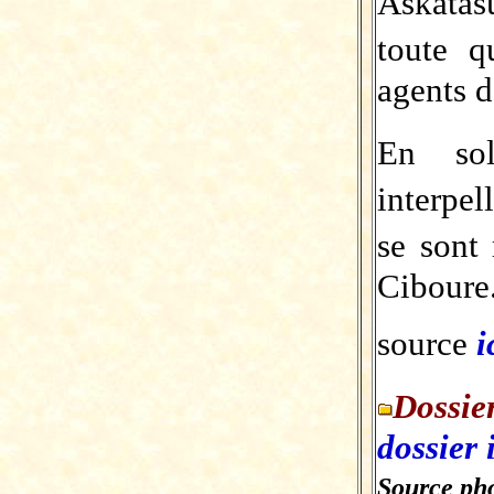
Askata
toute q
agents d
En sol
interpe
se sont
Ciboure
source
i
Dossie
dossier 
Source pho