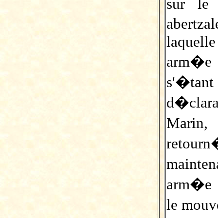
sur le
abertza
laquell
arm�e p
s'�tan
d�clara
Marin,
retour
mainten
arm�e q
le mouv