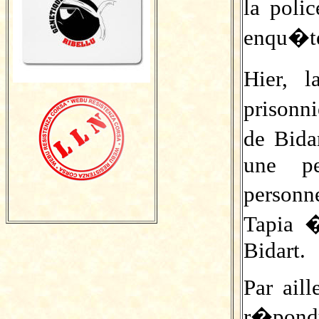
la poli
enqu�te
Hier, l
prisonn
de Bida
une pe
person
Tapia 
Bidart.
Par ail
r�pond