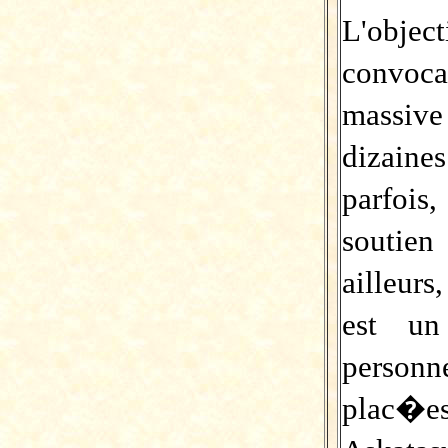
L'objec
convoc
massive
dizaine
parfoi
soutien
ailleur
est un
personn
plac�es