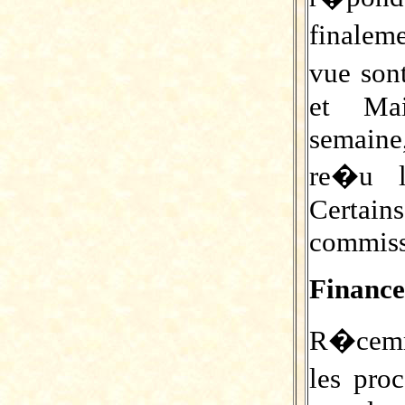
finale
vue son
et Mai
semain
re�u l
Certa
commiss
Financ
R�cemm
les pr