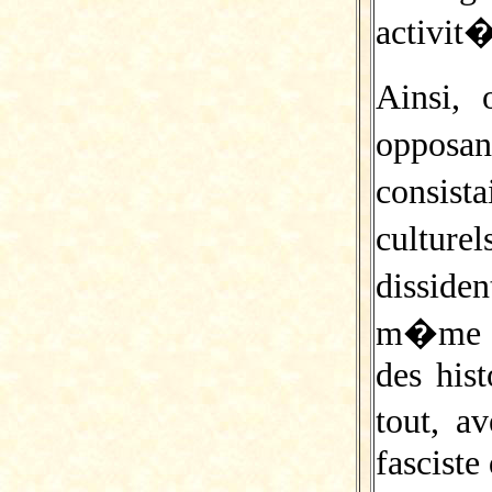
activit�
Ainsi,
opposan
consist
cultur
dissid
m�me e
des hist
tout, a
fasciste