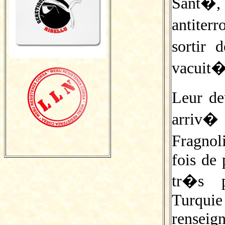
Sant�,
antiterr
sortir
vacuit� 
Leur d
arriv
Fragnol
fois de 
tr�s p
Turquie
renseig