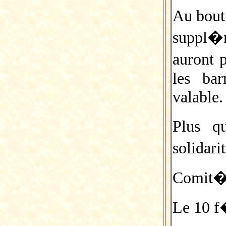
Au bout
suppl�
auront 
les ba
valable.
Plus q
solidar
Comit� 
Le 10 f