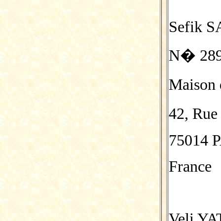
Sefik 
N� 2897
Maison 
42, Rue
75014 
France
Veli YA