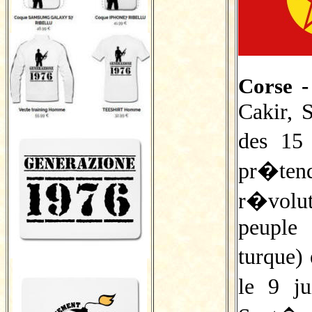
Corse -
Cakir, S
des 15
pr�te
r�volu
peuple
turque)
le 9 j