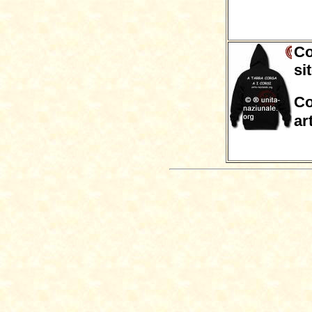
Co
si
Co
ar