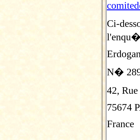
comited
Ci-dess
l'enqu�
Erdoga
N� 2897
42, Rue
75674 
France