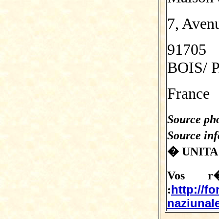
7, Avenu
91705
BOIS/ 
France
Source pho
Source in
� UNITA
Vos r�
http://f
:
naziunale