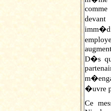
comme 
devan
imm�di
employ
augment
D�s qu
partenai
m�enga
�uvre p
Ce mes