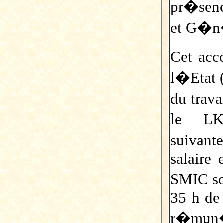
pr�senc
et G�n
Cet acc
l�Etat 
du trava
le LK
suivant
salaire
SMIC so
35 h de
r�mun�