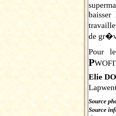
superma
baisser
travail
de gr�
Pour l
P
WOFI
Elie 
Lapwent
Source pho
Source in