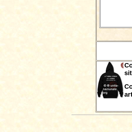
Co
si
Co
ar