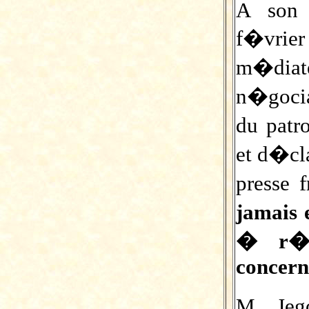
A son 
f�vrie
m�diate
n�gocia
du patr
et d�cl
presse 
jamais 
� r�p
concerna
M. Jeg