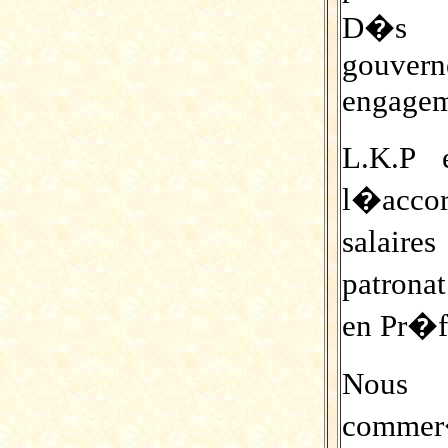
D�s 
gouvern
engagem
L.K.P 
l�acco
salair
patrona
en Pr�fe
Nous 
commer