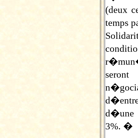
(deux c
temps p
Solida
condit
r�mun�
seront
n�goc
d�entre
d�une
3%. �