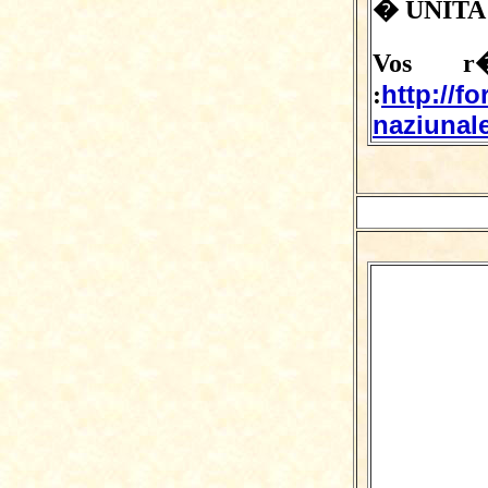
� UNITA
Vos r�
http://f
:
naziunale