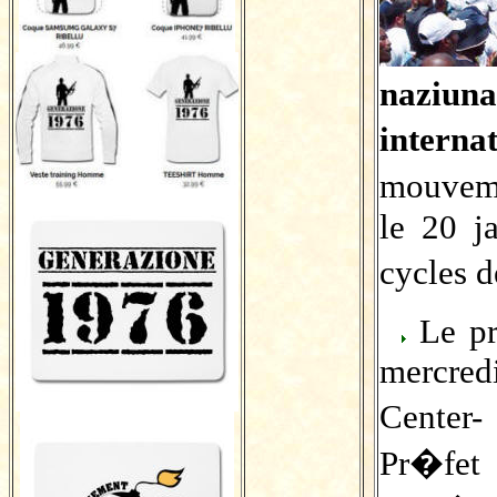
naziuna
intern
mouvem
le 20 j
cycles d
Le pr
mercred
Center
Pr�fet