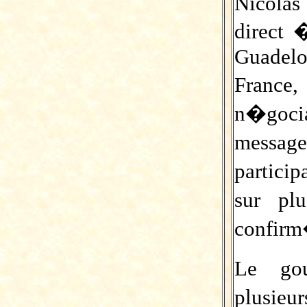
Nicola
direct 
Guadel
Franc
n�goci
messag
partici
sur pl
confirm
Le gou
plusieur