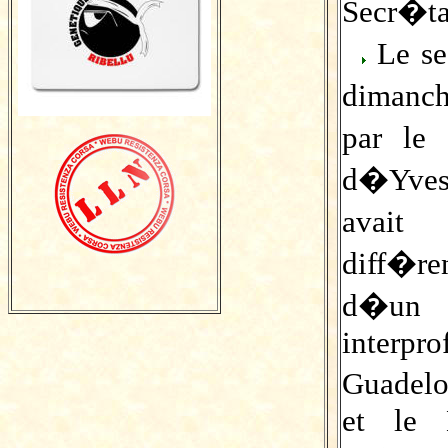
Secr�ta
Le se
dimanch
par le
d�Yves
avait
diff�re
d�u
interpr
Guadelo
et le 