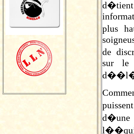
d�tie
informa
plus ha
soigneus
de disc
sur le
d��l�
Comment
puissen
d�une
l��qu