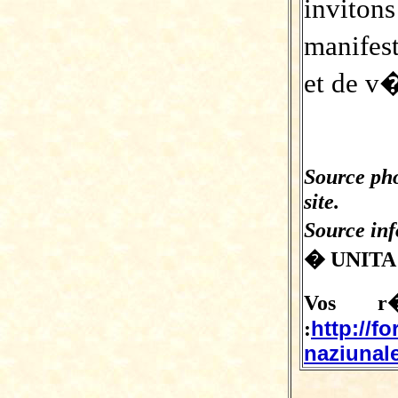
invito
manife
et de v�
Source ph
site.
Source in
� UNITA
Vos r�
http://f
:
naziunale