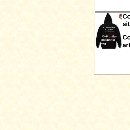
Co
si
Co
ar