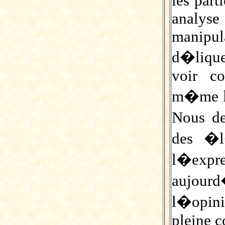
les part
analyse
manipu
d�lique
voir c
m�me le
Nous d
des �l
l�exp
aujour
l�opin
pleine c