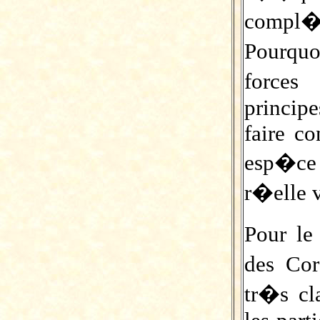
compl�
Pourqu
forces
princip
faire c
esp�ce 
r�elle 
Pour l
des Cor
tr�s c