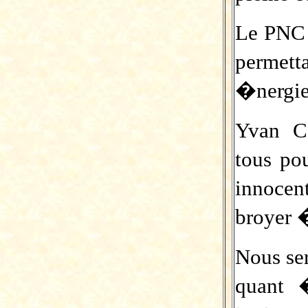
Le PNC 
permet
�nergies
Yvan C
tous po
innocen
broyer 
Nous se
quant 