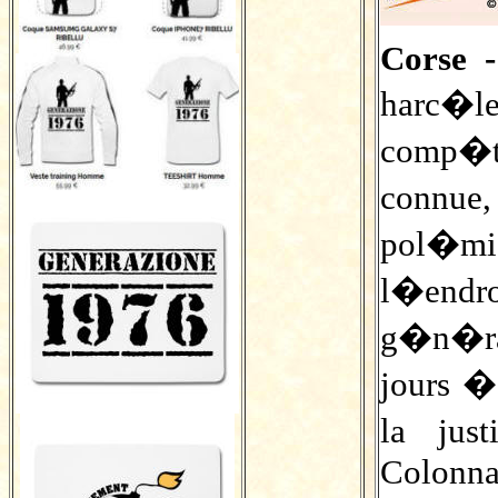
Corse 
harc�le
comp�te
connu
pol�m
l�endro
g�n�ra
jours �
la jus
Colonna