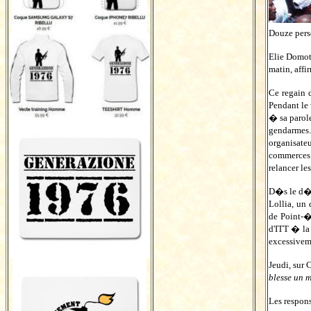
Douze pers
Elie Domota
matin, affi
Ce regain 
Pendant le
� sa parol
gendarmes. 
organisate
commerces 
relancer le
D�s le d�b
Lollia, un 
de Point-�-
d'ITT � la
excessivem
Jeudi, sur
blesse un 
Les respons