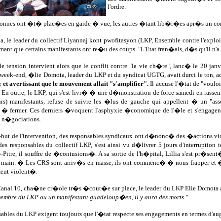
l'ordre.
onnes ont �t� plac�es en garde � vue, les autres �tant lib�r�es apr�s un con
, le leader du collectif Liyannaj kont pwofitasyon (LKP, Ensemble contre l'exploi
rmant que certains manifestants ont re�u des coups. "L'Etat fran�ais, d�s qu'il n'a 
de tension intervient alors que le conflit contre "la vie ch�re", lanc� le 20 jan
 week-end, �lie Domota, leader du LKP et du syndicat UGTG, avait durci le ton, 
e
et avertissant que le mouvement allait "s'amplifier".
Il accuse l'�tat de "voulo
En outre, le LKP, qui s'est livr� � une d�monstration de force samedi en rassembl
urs) manifestants, refuse de suivre les �lus de gauche qui appellent � un "as
� fermer. Ces derniers �voquent l'asphyxie �conomique de l'�le et s'engagent �
s n�gociations.
ut de l'intervention, des responsables syndicaux ont d�nonc� des �actions vio
des responsables du collectif LKP, s'est ainsi vu d�livrer 5 jours d'interruption
Pitre, il souffre de �contusions�. A sa sortie de l'h�pital, Lillia s'est pr�sent
 main. � Les CRS sont arriv�s en masse, ils ont commenc� � nous frapper et � 
ent violent�.
 Canal 10, cha�ne cr�ole tr�s �cout�e sur place, le leader du LKP Elie Domota
membre du LKP ou un manifestant guadeloup�en, il y aura des morts."
ables du LKP exigent toujours que l'�tat respecte ses engagements en termes d'aug