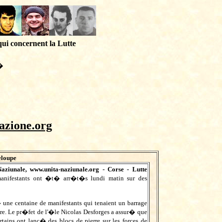
qui concernent la Lutte
�
azione.org
eloupe
aziunale,
www.unita-naziunale.org
- Corse - Lutte
anifestants ont �t� arr�t�s lundi matin sur des
� une centaine de manifestants qui tenaient un barrage
ordre. Le pr�fet de l'�le Nicolas Desforges a assur� que
tains ont lanc� des blocs de pierre sur les forces de