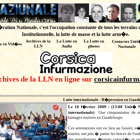
ation Nationale, c'est l'occupation constante de tous les terrains 
Institutionnelle, la lutte de masse et la lutte arm�e.
Archives de
la
La Lutte en
La Lutte en
Contactez Unit
te en Vid�os
LLN
Audio
photos
Naziunale
chives de la LLN en ligne sur
corsicainfurm
Lutte internationale - R�pression en Guad
Le 16 f�vrier 2009 : (
13:00
Unit� N
internationale)
Une cinquantaine de m
barrages routiers en Guadeloupe.
Ces arrestations ont eu lieu au Gosier, o
routier, ont pris � partie les forces de l'
des manifestants �taient cagoul�s et cer