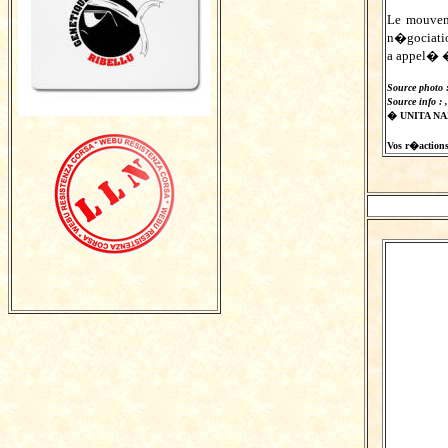
Le mouveme
n�gociation
a appel� �
Source photo 
Source info :
� UNITA N
Vos r�actions s