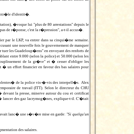
tr�le d'identit�.
tation), �voque lui "plus de 80 arrestations" depuis le
pas de r�ponse, c'est la r�pression", a-t-il accus�.
vier par le LKP, va entrer dans sa cinqui�me semaine.
accusant une nouvelle fois le gouvernement de manquer
ir tuer les Guadeloup�ens" en envoyant des renforts de
ant entre 9.000 (selon la police) et 50.000 (selon les
souplissement de la gr�ve" et � cesser d'obliger les
 un effort financier en faveur des bas salaires pour
lentes� de la police vis-�-vis des interpell�s. Alex
 temporaire de travail (ITT). Selon le directeur du CHU
� devant la presse, minerve autour du cou et certificat
lancer des gaz lacrymog�nes, explique-t-il. C'�tait
 avait lanc� une s�v�re mise en garde:
"Si quelqu'un
mentation des salaires.