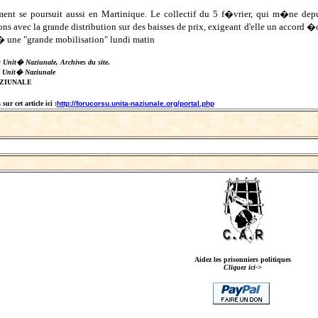
nt se poursuit aussi en Martinique. Le collectif du 5 f�vrier, qui m�ne dep
s avec la grande distribution sur des baisses de prix, exigeant d'elle un accord �cri
 une "grande mobilisation" lundi matin
: Unit� Naziunale, Archives du site.
 , Unit� Naziunale
AZIUNALE
ur cet article ici :
http://forucorsu.unita-naziunale.org/portal.php
Aidez les prisonniers politiques
Cliquez ici->