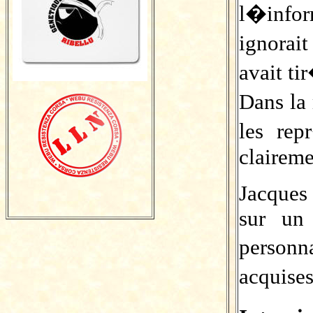
l�infor
ignorai
avait ti
Dans la 
les rep
claireme
Jacques
sur un
personn
acquise