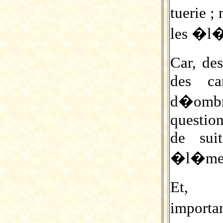
tuerie 
les �l�
Car, de
des c
d�omb
question
de sui
�l�ment
Et, t
importa