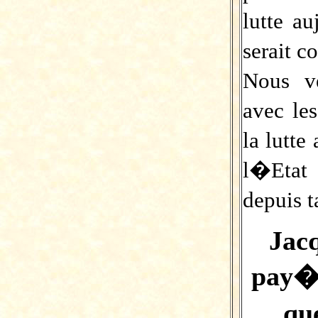
lutte au
serait c
Nous v
avec le
la lutt
l�Etat 
depuis t
Jac
pay� 
qu