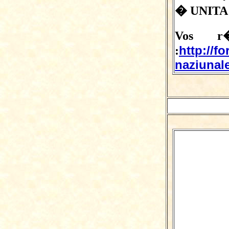
� UNITA
Vos r�
http://f
:
naziunale