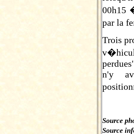
00h15 �
par la f
Trois pr
v�hicu
perdues"
n'y av
positio
Source pho
Source in