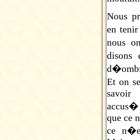
Nous p
en teni
nous o
disons
d�ombr
Et on s
savoir
accus� 
que ce n
ce n�e