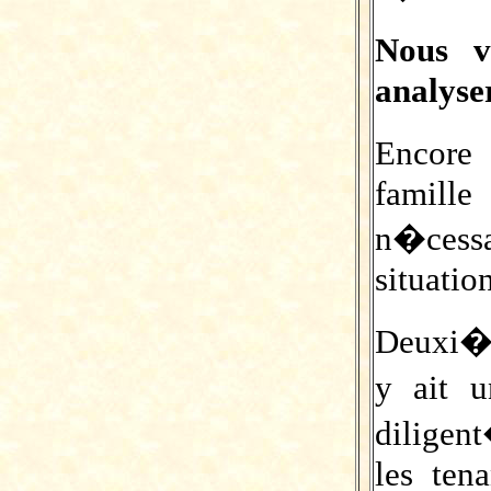
Nous v
analyser
Encore
famill
n�cess
situatio
Deuxi�
y ait 
diligen
les ten