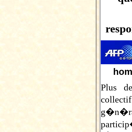
respo
hom
Plus de
collec
g�n�r
partic