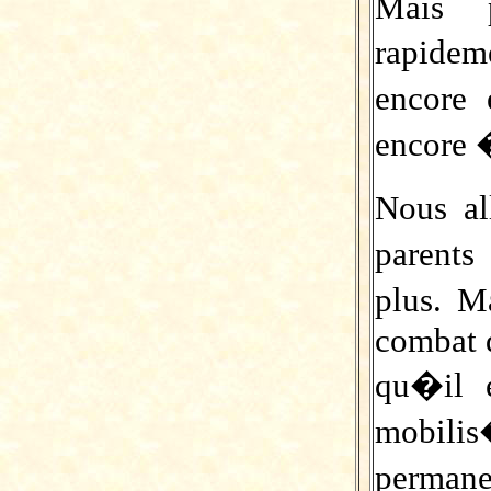
Mais p
rapide
encore
encore 
Nous al
parents
plus. M
combat d
qu�il e
mobil
permanen