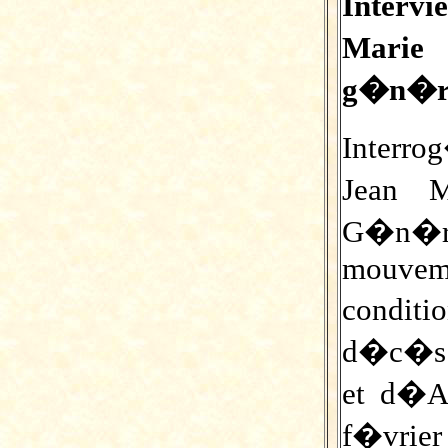
Interv
Marie
g�n�ra
Interr
og
Jean M
G�n�ra
mouvem
condit
d�c�s d
et d�Ak
f�vrier