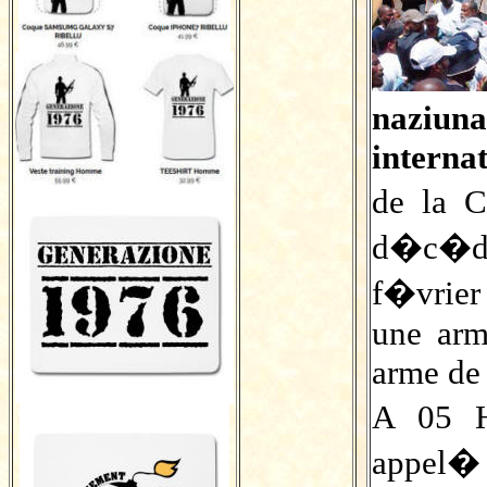
naziuna
interna
de la 
d�c�d�
f�vrier
une arm
arme de 
A 05 H
appel�