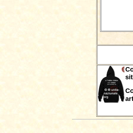
Co
si
Co
ar