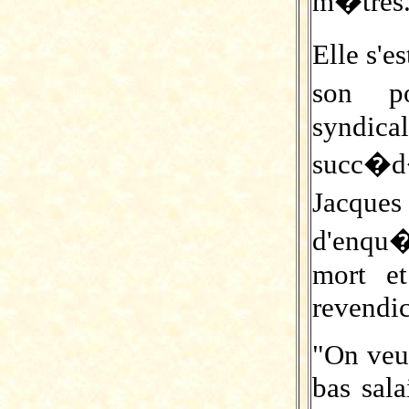
m�tres
Elle s'
son p
syndic
succ�
Jacques
d'enqu�
mort et
revendic
"On veut
bas sala