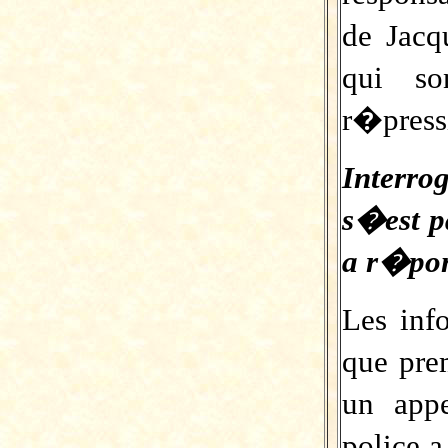
de Jacq
qui s
r�press
Interro
s�est p
a r�po
Les inf
que pre
un app
police 