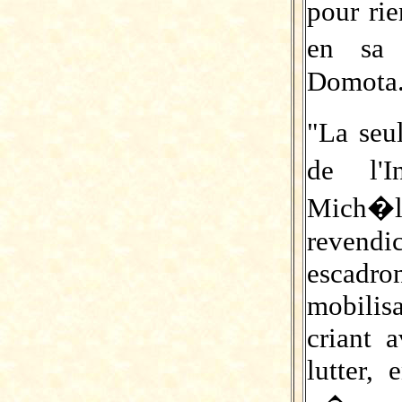
pour rie
en sa
Domota
"La seu
de l'I
Mich�
revendi
escadro
mobilisa
criant 
lutter,