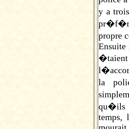
y a tro
pr�f�re
propre 
Ensuite
�taien
l�accor
la pol
simplem
qu�ils 
temps, 
mourait.