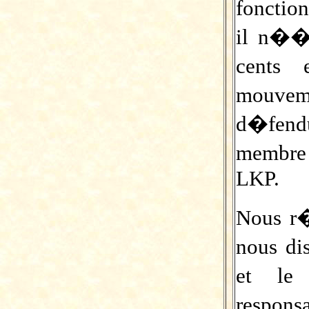
fonction
il n��t
cents 
mouveme
d�fend
membre
LKP.
Nous r�
nous di
et le 
respon