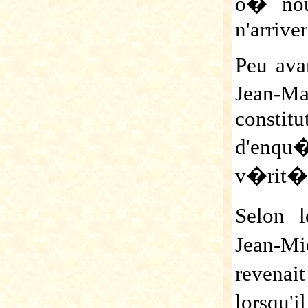
o� nou
n'arrive
Peu ava
Jean-Ma
const
d'enqu�
v�rit� 
Selon l
Jean-M
revenai
lorsqu