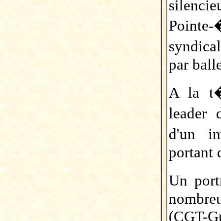
silenci
Pointe
syndic
par ball
A la t
leader
d'un i
portant d
Un port
nombreu
(CGT-Gu