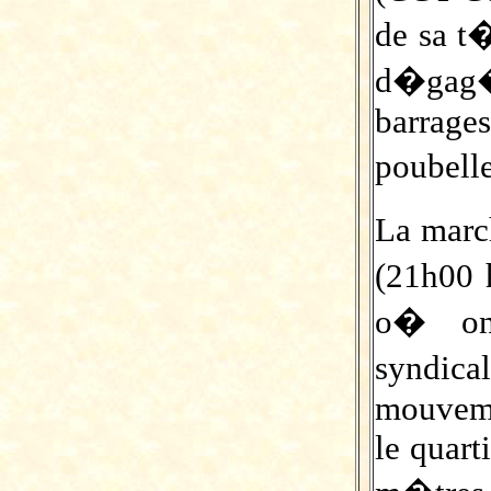
de sa t
d�gag�
barrages
poubelle
La marc
(21h00 
o� ont
syndi
mouveme
le quart