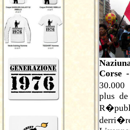
Naziun
Corse -
30.000
plus de
R�publ
derri�