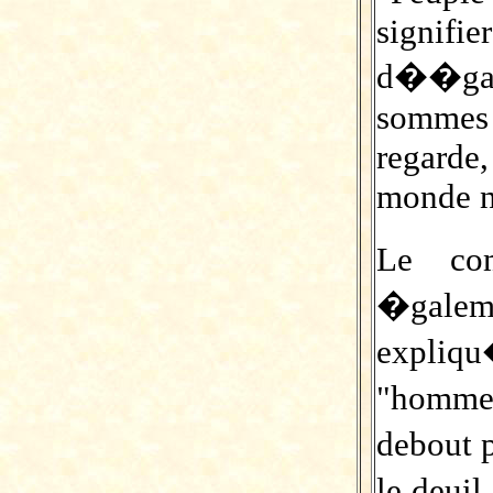
signi
d��gali
sommes
regarde
monde n
Le com
�galeme
expli
"homme
debout p
le deuil