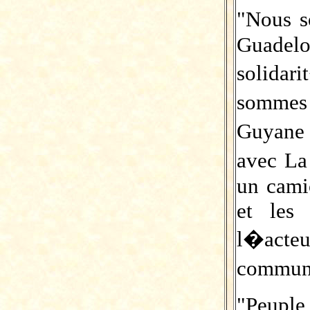
"Nous s
Guadel
solidar
sommes
Guyane 
avec La
un cami
et les 
l�acteu
communa
"Peuple