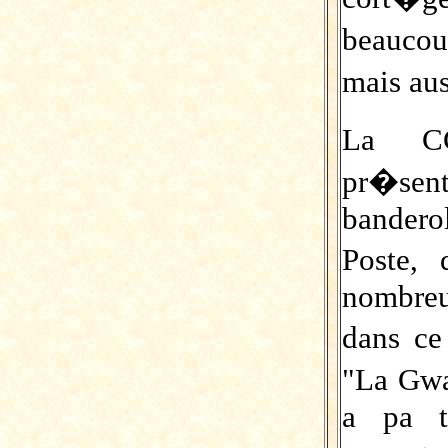
beauco
mais au
La CG
pr�sen
bandero
Poste,
nombreu
dans ce
"La Gwa
a pa t