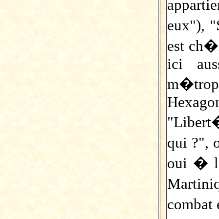
apparti
eux"), "
est ch�r
ici au
m�trop
Hexago
"Liber
qui ?",
oui � l
Martin
combat e