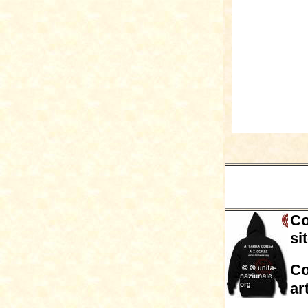
Co
si
Co
ar