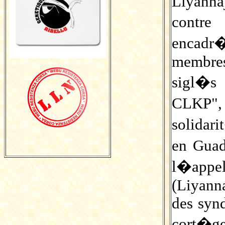
Liyanna
contre
encadr�
membres
sigl�s 
CLKP", 
solidar
en Guad
l�appel
(Liyann
des synd
cort�g