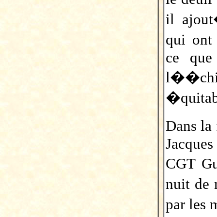
il ajou
qui on
ce que
l��ch
�quitab
Dans la 
Jacques 
CGT Gua
nuit de
par les