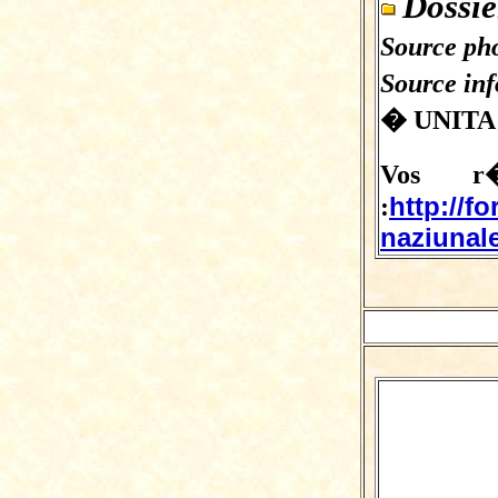
Dossi
Source pho
Source in
� UNITA
Vos r�
http://f
:
naziunale