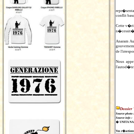
repr�sentat
conflit bas
Cette v�rit
n�cessit� d
Anaram Au 
gouvernemen
de l'irresp
Nous appe
l'autod�ter
Dossier 
Source photo 
Source info :
� UNITA N
Vos r�actions s