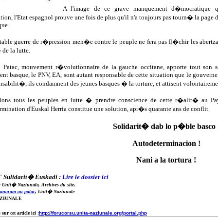
A l'image de ce grave manquement d�mocratique qu
ion, l'Etat espagnol prouve une fois de plus qu'il n'a toujours pas tourn� la page d
que.
able guerre de r�pression men�e contre le peuple ne fera pas fl�chir les abertzal
e la lutte.
Patac, mouvement r�volutionnaire de la gauche occitane, apporte tout son so
t basque, le PNV, EA, sont autant responsable de cette situation que le gouverne
onsabilit�, ils condamnent des jeunes basques � la torture, et attisent volontairemen
lons tous les peuples en lutte � prendre conscience de cette r�alit� au 
mination d'Euskal Herria constitue une solution, apr�s quarante ans de conflit.
Solidarit� dab lo p�ble basco 
Autodeterminacion !
Nani a la tortura !
"
Sulidarit� Euskadi :
Lire le dossier ici
: Unit� Naziunale, Archives du site.
anaram au patac
, Unit� Naziunale
AZIUNALE
ur cet article ici :
http://forucorsu.unita-naziunale.org/portal.php