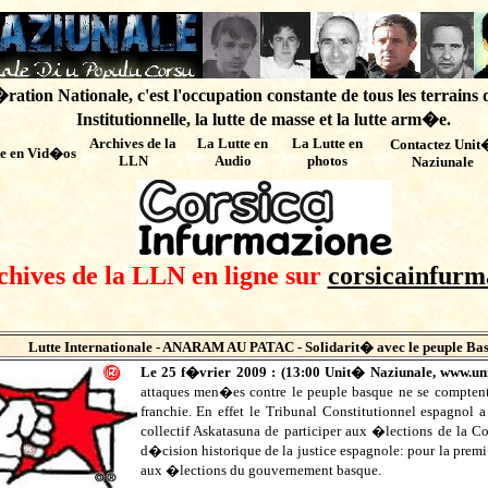
ation Nationale, c'est l'occupation constante de tous les terrains 
Institutionnelle, la lutte de masse et la lutte arm�e.
Archives de
la
La Lutte en
La Lutte en
Contactez Unit
te en Vid�os
LLN
Audio
photos
Naziunale
chives de la LLN en ligne sur
corsicainfurm
Lutte Internationale - ANARAM AU PATAC - Solidarit� avec le peuple Ba
Le 25 f�vrier 2009 : (
13:00
Unit� Naziunale,
www.uni
attaques men�es contre le peuple basque ne se compte
franchie. En effet le Tribunal Constitutionnel espagnol 
collectif Askatasuna de participer aux �lections de l
d�cision historique de la justice espagnole: pour la prem
aux �lections du gouvernement basque.