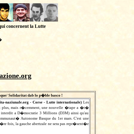
qui concernent la Lutte
�
azione.org
sque/
Solidaritat dab lo p�ble basco !
ta-naziunale.org
- Corse - Lutte internationale)
Les
nt plus, mais r�cemment, une nouvelle �tape a �t�
a interdit a D�mocratie 3 Millions (D3M) ainsi qu'au
a Communaut� Autonome Basque du 1er mars. C'est une
i�re fois, la gauche abertzale ne sera pas repr�sent�e