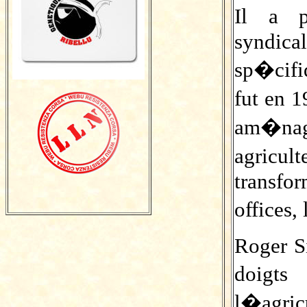
Il a 
syndica
sp�cifi
fut en 
am�nag
agricul
transfo
offices,
Roger S
doigts
l�agric