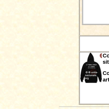
Co
si
Co
ar