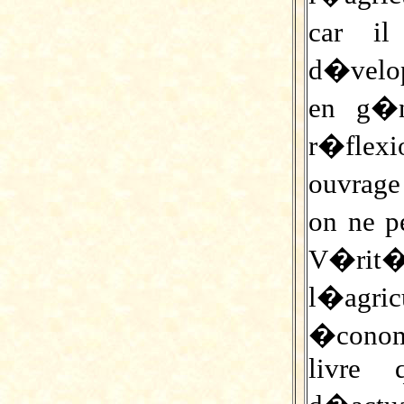
car il
d�velo
en g�n
r�flexio
ouvrage
on ne p
V�ri
l�agr
�conom
livre 