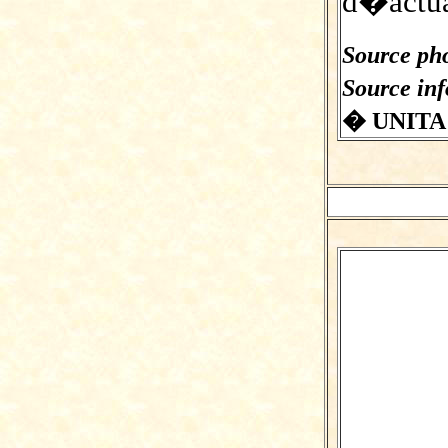
d�actua
Source pho
Source in
� UNITA