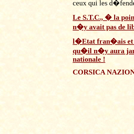
ceux qui les d�fend
Le S.T.C., � la poi
n�y avait pas de li
l�Etat fran�ais et 
qu�il n�y aura jam
nationale !
CORSICA NAZIO