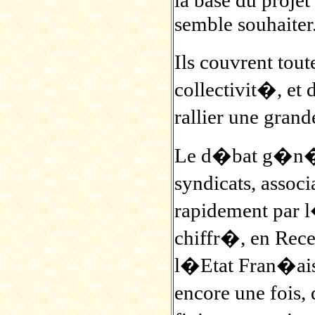
semble souhaiter
Ils couvrent tout
collectivit�, et d
rallier une gran
Le d�bat g�n�ral
syndicats, assoc
rapidement par l
chiffr�, en Rec
l�Etat Fran�ai
encore une fois,