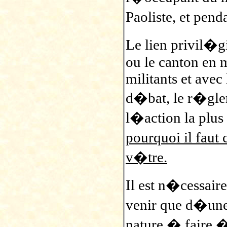
Paoliste, et pen
Le lien privil�gi
ou le canton en m
militants et avec
d�bat, le r�glem
l�action la plu
pourquoi il faut
v�tre.
Il est n�cessair
venir que d�un
nature � faire �v