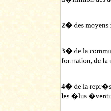
2�
des moyens f
3�
de la commun
formation, de la
4�
de la repr�s
les �lus �ventu