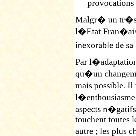
provocations
Malgr� un tr�s 
l�Etat Fran�ais
inexorable de sa
Par l�adaptation
qu�un changemen
mais possible. Il
l�enthousiasme 
aspects n�gatifs
touchent toutes 
autre ; les plus