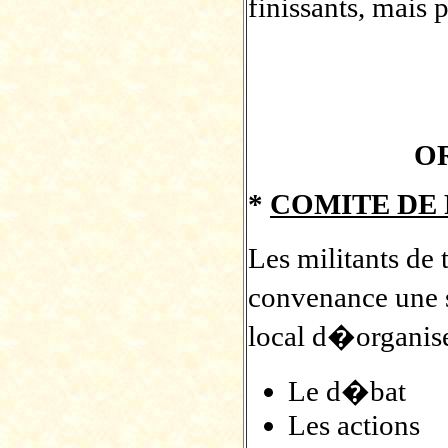
finissants, mais 
O
*
COMITE DE 
Les militants de 
convenance une 
local d�organise
Le d�bat
Les actions