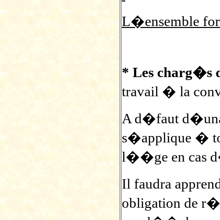
L�ensemble fo
* Les charg�s d
travail � la con
A d�faut d�unan
s�applique � to
l��ge en cas d
Il faudra appren
obligation de r�s