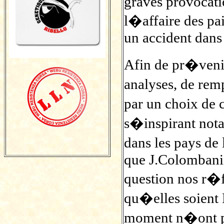
graves provocati
l�affaire des pai
un accident dan
Afin de pr�venir 
analyses, de rem
par un choix de
s�inspirant not
dans les pays d
que J.Colombani 
question nos r�f
qu�elles soient 
moment n�ont pa