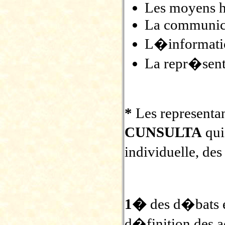
Les moyens h
La communic
L�informatio
La repr�sent
*
Les representa
CUNSULTA
qui
individuelle, des
1�
des d�bats 
d�finition des ac