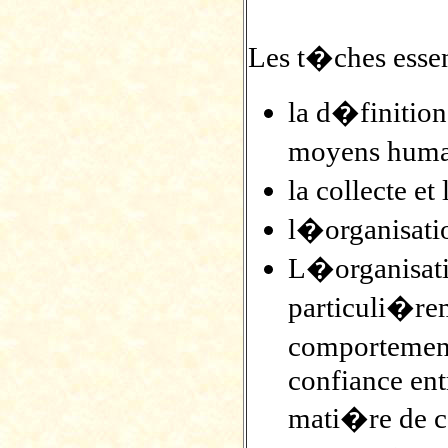
Les t�ches essent
la d�finition
moyens humai
la collecte e
l�organisati
L�organisatio
particuli�re
comportements
confiance entr
mati�re de c