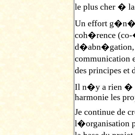
le plus cher � la
Un effort g�n�r
coh�rence (co-�
d�abn�gation, m
communication et
des principes e
Il n�y a rien � i
harmonie les propo
Je continue de cr
l�organisation p
la base du proje