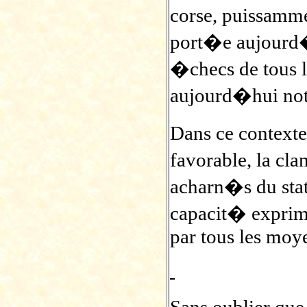
corse, puissamme
port�e aujourd�
�checs de tous 
aujourd�hui not
Dans ce contexte
favorable, la cla
acharn�s du stat
capacit� exprim
par tous les moy