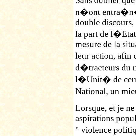
Sans oublier
que
n�ont entra�n� 
double discours,
la part de l�Etat
mesure de la situ
leur action, afi
d�tracteurs du m
l�Unit� de ceu
National, un mie
Lorsque, et je ne
aspirations popul
" violence polit