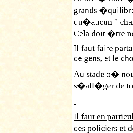
grands �quilibres
qu�aucun " chan
Cela doit �tre n
Il faut faire par
de gens, et le ch
Au stade o� nou
s�all�ger de to
Il faut en parti
des policiers et 