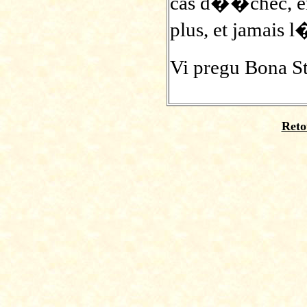
cas d��chec, en
plus, et jamais 
Vi pregu Bona St
Reto