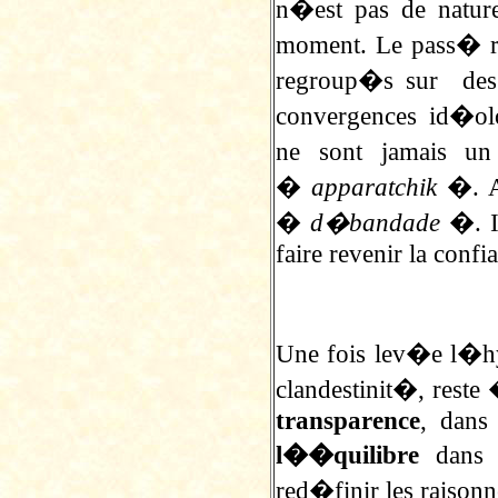
n�est pas de natur
moment. Le pass� r�c
regroup�s sur des 
convergences id�olo
ne sont jamais un
�
apparatchik
�. A 
�
d�bandade
�. Il
faire revenir la confi
Une fois lev�e l�hy
clandestinit�, reste
transparence
, dans 
l��quilibre
dans l
red�finir les raison