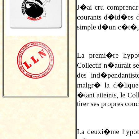
J�ai cru comprendre,
courants d�id�es di
simple d�un c�t�, 
La premi�re hyp
Collectif n�aurait s
des ind�pendantis
malgr� la d�liques
�tant atteints, le Co
tirer ses propres conc
La deuxi�me hypo