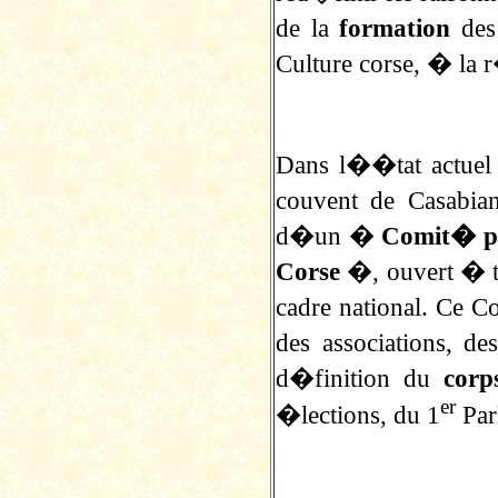
de la
formation
des
Culture corse, � la
Dans l��tat actuel 
couvent de Casabia
d�un �
Comit� pr
Corse
�, ouvert � t
cadre national. Ce Co
des associations, de
d�finition du
corp
er
�lections, du 1
Par