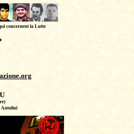
qui concernent la Lutte
�
azione.org
BU
re)
 Antolini