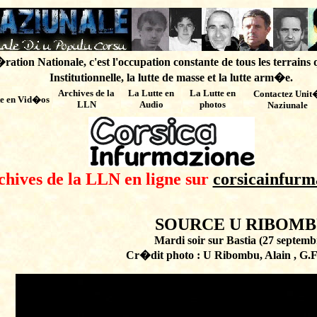
ation Nationale, c'est l'occupation constante de tous les terrains 
Institutionnelle, la lutte de masse et la lutte arm�e.
Archives de
la
La Lutte en
La Lutte en
Contactez Unit
te en Vid�os
LLN
Audio
photos
Naziunale
chives de la LLN en ligne sur
corsicainfurm
SOURCE U RIBOM
Mardi soir sur Bastia (27 septemb
Cr�dit photo : U Ribombu, Alain , G.F