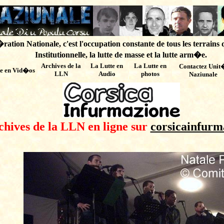
ation Nationale, c'est l'occupation constante de tous les terrains 
Institutionnelle, la lutte de masse et la lutte arm�e.
Archives de
la
La Lutte en
La Lutte en
Contactez Unit
te en Vid�os
LLN
Audio
photos
Naziunale
chives de la LLN en ligne sur
corsicainfurm