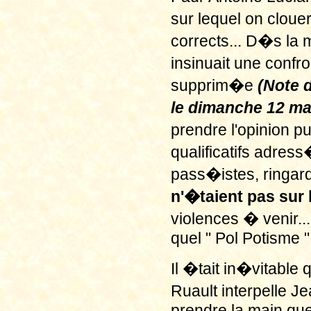
sur lequel on cloue
corrects... D�s la 
insinuait une confr
supprim�e
(Note 
le dimanche 12 ma
prendre l'opinion p
qualificatifs adress
pass�istes, ringard
n'�taient pas sur l
violences � venir...
quel " Pol Potisme "
Il �tait in�vitable 
Ruault interpelle J
prendre la main que