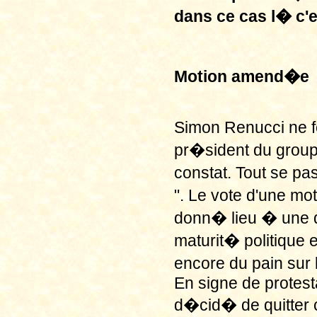
dans ce cas l� c'e
Motion amend�e
Simon Renucci ne f
pr�sident du grou
constat. Tout se pa
". Le vote d'une mot
donn� lieu � une d
maturit� politique e
encore du pain sur l
En signe de protest
d�cid� de quitter c