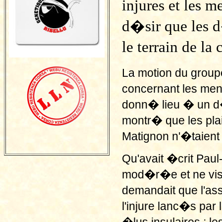
injures et les m
d�sir que les d�
le terrain de la
La motion du grou
concernant les mena
donn� lieu � un d�b
montr� que les pla
Matignon n'�taient
Qu'avait �crit Paul
mod�r�e et ne visan
demandait que l'a
l'injure lanc�s par 