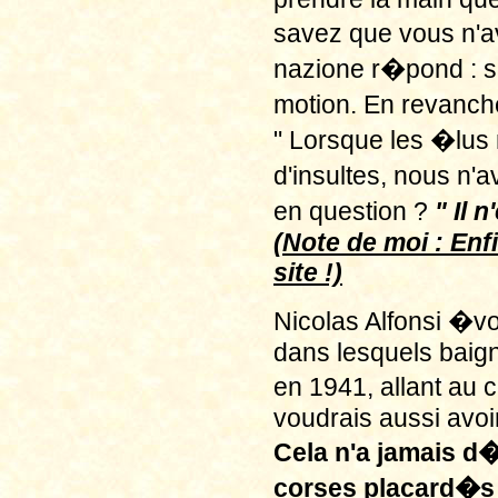
savez que vous n'av
nazione r�pond : s
motion. En revanche,
" Lorsque les �lus 
d'insultes, nous n'a
en question ?
" Il 
(Note de moi : Enf
site !)
Nicolas Alfonsi �vo
dans lesquels baign
en 1941, allant au 
voudrais aussi avoir
Cela n'a jamais d
corses placard�s 