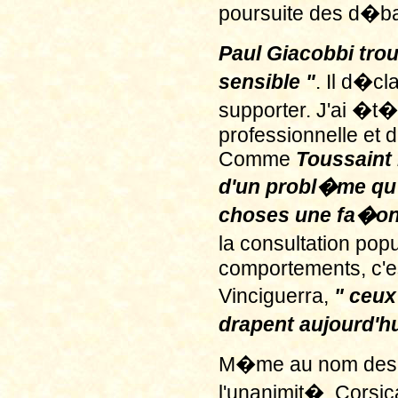
poursuite des d�ba
Paul Giacobbi trou
sensible "
. Il d�cl
supporter. J'ai �t
professionnelle et d
Comme
Toussaint 
d'un probl�me qu'i
choses une fa�on
la consultation pop
comportements, c'est
Vinciguerra,
" ceux
drapent aujourd'hu
M�me au nom des gra
l'unanimit�. Corsic