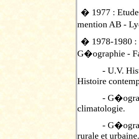
� 1977 : Etudes
mention AB - L
� 1978-1980 : 
G�ographie - Fa
- U.V. Histoi
Histoire contemp
- G�ographie
climatologie.
- G�ographie
rurale et urbaine