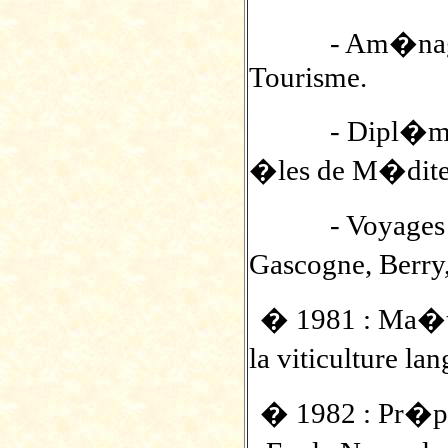
- Am�nagemen
Tourisme.
- Dipl�me d
�les de M�dit
- Voyages d��
Gascogne, Berry
� 1981 : Ma�tr
la viticulture l
� 1982 : Pr�p