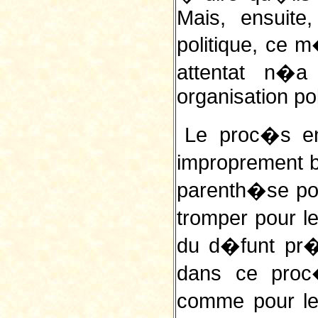
Mais, ensuite
politique, ce 
attentat n
organisation pol
Le proc�s en
improprement b
parenth�se po
tromper pour l
du d�funt pr�f
dans ce proc
comme pour le 