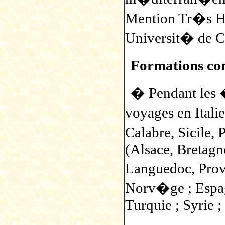
Mention Tr�s Ho
Universit� de C
Formations c
� Pendant les �
voyages en Itali
Calabre, Sicile,
(Alsace, Bretagn
Languedoc, Prove
Norv�ge ; Espagn
Turquie ; Syrie ;