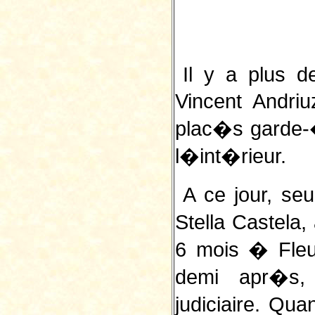
Il y a plus d
Vincent Andriu
plac�s garde-
l�int�rieur.
A ce jour, se
Stella Castel
6 mois � Fleu
demi apr�s, 
judiciaire. Qu