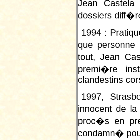
Jean Castel
dossiers diff�r
1994 : Pratiqu
que personne 
tout, Jean Ca
premi�re ins
clandestins cor
1997, Stras
innocent de la
proc�s en pr
condamn� pour