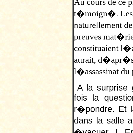
Au cours de ce 
t�moign�. Les a
naturellement d
preuves mat�rie
constituaient l�
aurait, d�apr�s
l�assassinat du
A la surprise
fois la quest
r�pondre. Et 
dans la salle a
�vacuer ! En