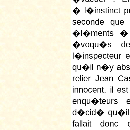
� l�instinct p
seconde que 
�l�ments � sa
�voqu�s dev
l�inspecteur 
qu�il n�y abso
relier Jean Ca
innocent, il e
enqu�teurs e
d�cid� qu�il y
fallait donc 