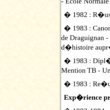
- Ecole Normale
� 1982 : R�us
� 1983 : Canon
de Draguignan -
d�histoire aupr�
� 1983 : Dipl�
Mention TB - Un
� 1983 : Re�
Exp�rience pro