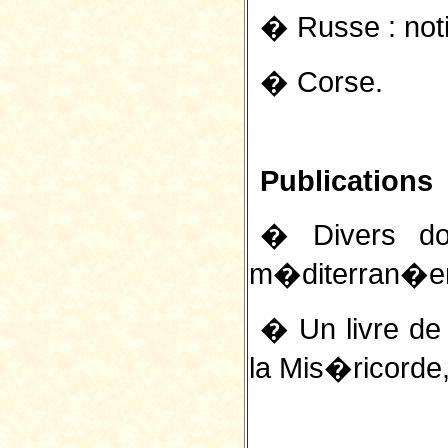
� Russe : noti
� Corse.
Publications
� Divers do
m�diterran�e
� Un livre de
la Mis�ricord