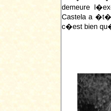
demeure l�exc
Castela a �t�
c�est bien qu�i