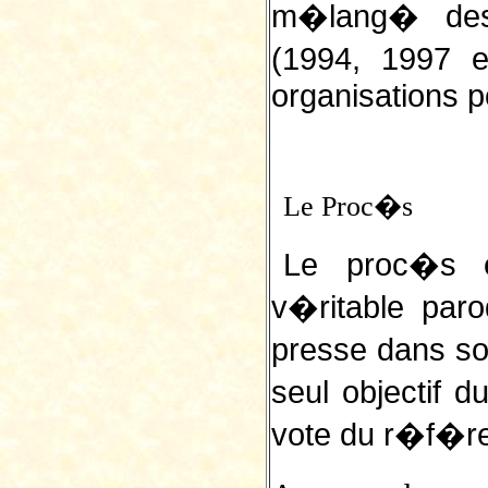
m�lang� des 
(1994, 1997 e
organisations po
Le Proc�s
Le proc�s 
v�ritable par
presse dans so
seul objectif 
vote du r�f�r