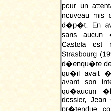
pour un atten
nouveau mis 
d�p�t. En av
sans aucun 
Castela est
Strasbourg (1
d�enqu�te depu
qu�il avait 
avant son int
qu�aucun �l
dossier, Jean
pr�tendue co