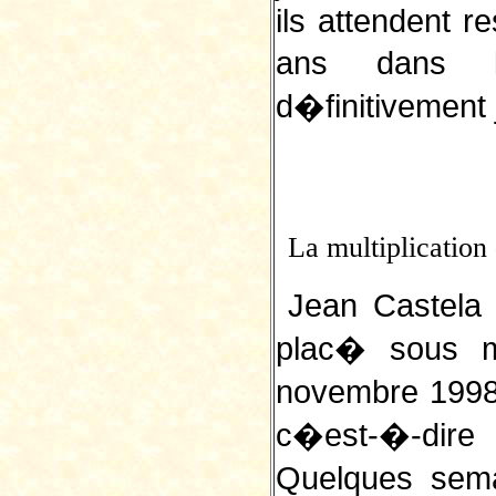
ils attendent 
ans dans l
d�finitivement
La multiplication
Jean Castela
plac� sous 
novembre 1998 d
c�est-�-dire
Quelques sema