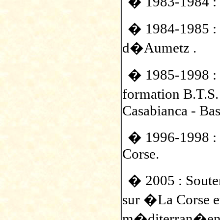
� 1983-1984 : P
� 1984-1985 :
d�Aumetz .
� 1985-1998 :
formation B.T.S
Casabianca - Bas
� 1996-1998 :
Corse.
� 2005 : Soute
sur �La Corse et
m�diterran�en