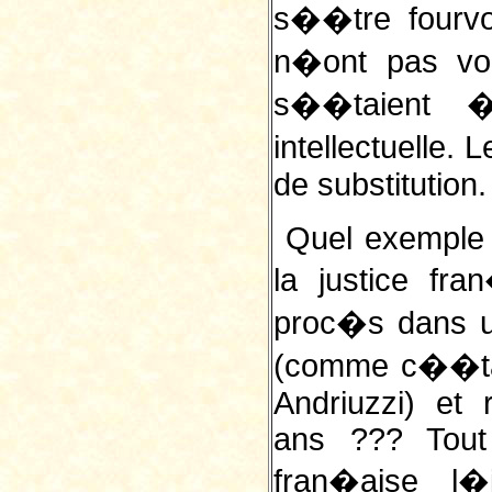
s��tre fourvo
n�ont pas vo
s��taient �
intellectuelle.
de substitution.
Quel exemple 
la justice fr
proc�s dans u
(comme c��tai
Andriuzzi) et
ans ??? Tout
fran�aise l�