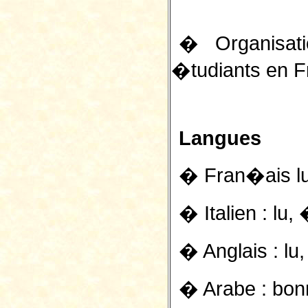
� Organisat
�tudiants en Fr
Langues
� Fran�ais lu
� Italien : lu,
� Anglais : lu,
� Arabe : bon