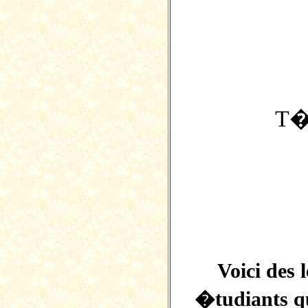
T�m
Voici des
�tudiants q