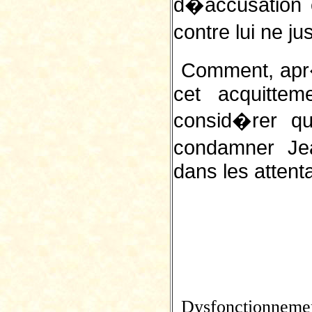
d�accusation
contre lui ne ju
Comment, apr�
cet acquittem
consid�rer q
condamner Jea
dans les attent
Dysfonctionnement