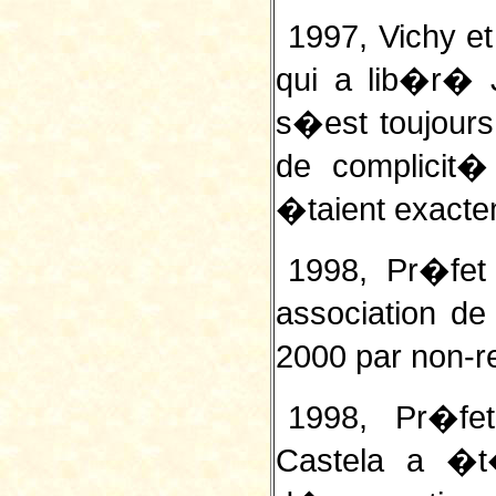
1997, Vichy e
qui a lib�r� 
s�est toujours
de complicit
�taient exact
1998, Pr�fet 
association de
2000 par non-
1998, Pr�fet 
Castela a �t