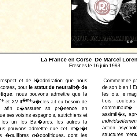
La France en Corse De Marcel Lore
Fresnes le 16 juin 1998
respect et de l�admiration que nous
Comment ne pas
 corses, pour
le statut de neutralit� de
de son bien ! E
tique
, nous pouvons admettre que la
les lois, le 
me
�me
trois couleu
et XVIII
si�cles ait eu besoin de
communaut� q
, afin d�assurer sa pr�sence en
assimil�s, apr
 ses voisins espagnols, autrichiens et
individuellemen
les un les Bal�ares, les autres la
action psycho
Nous pouvons admettre que cet int�r�t
structures ment
s �quilibres g�opolitiques, dont les