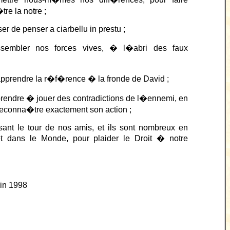
re la notre ;
er de penser a ciarbellu in prestu ;
ssembler nos forces vives, � l�abri des faux
pprendre la r�f�rence � la fronde de David ;
endre � jouer des contradictions de l�ennemi, en
reconna�tre exactement son action ;
isant le tour de nos amis, et ils sont nombreux en
t dans le Monde, pour plaider le Droit � notre
uin 1998