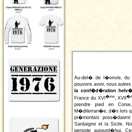
Au-del� de l�envie, du 
pouvons avoir, nous autres
la conf�d�ration helv�
�me
�
France du XVI
, XVII
prendre pied en Corse
M�diterran�e, d�s lors que
pi�montais poss�daient 
Sardaigne et la Sicile. 
persiste aujourd�hui. Ce