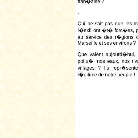
fran�aise ?
.
Qui ne sait pas que les mi
l�exil ont �t� forc�es, po
au service des r�gions 
Marseille et ses environs ?
Que valent aujourd�hui,
pollu�, nos eaux, nos ri
villages ? Ils repr�sent
l�gitime de notre peuple !