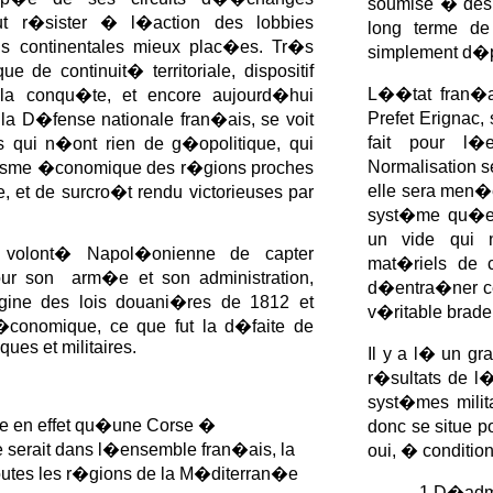
soumise � des 
eut r�sister � l�action des lobbies
long terme de
 continentales mieux plac�es. Tr�s
simplement d�p
e de continuit� territoriale, dispositif
L��tat fran�ai
is la conqu�te, et encore aujourd�hui
Prefet Erignac,
 la D�fense nationale fran�ais, se voit
fait pour l�e
s qui n�ont rien de g�opolitique, qui
Normalisation s
lisme �conomique des r�gions proches
elle sera men�e
e, et de surcro�t rendu victorieuses par
syst�me qu�el
un vide qui 
volont� Napol�onienne de capter
mat�riels de 
ur son arm�e et son administration,
d�entra�ner ce
igine des lois douani�res de 1812 et
v�ritable brader
 �conomique, ce que fut la d�faite de
ues et militaires.
Il y a l� un gr
r�sultats de l
syst�mes milit
re en effet qu�une Corse �
donc se situe po
rait dans l�ensemble fran�ais, la
oui, � condition
outes les r�gions de la M�diterran�e
1.D�adm