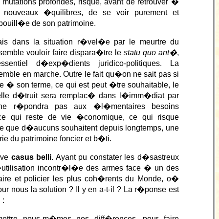
mutations profondes, risque, avant de retrouver �
 nouveaux �quilibres, de se voir purement et
ouill�e de son patrimoine.
s dans la situation r�vel�e par le meurtre du
 semble vouloir faire dispara�tre le
statu quo ant�
,
ssentiel d�exp�dients juridico-politiques. La
emble en marche. Outre le fait qu�on ne sait pas si
 � son terme, ce qui est peut �tre souhaitable, le
le d�truit sera remplac� dans l�imm�diat par
ne r�pondra pas aux �l�mentaires besoins
ce qui reste de vie �conomique, ce qui risque
 que d�aucuns souhaitent depuis longtemps, une
ie du patrimoine foncier et b�ti.
ave
casus belli
. Ayant pu constater les d�sastreux
�utilisation incontr�l�e des armes face � un des
aire et policier les plus coh�rents du Monde, o�
ur nous la solution ? Il y en a-t-il ? La r�ponse est
 :
ettre nous-m�mes nos diff�rences, pour faire