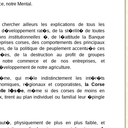
e, notre Mental.
hercher ailleurs les explications de tous les
d�veloppement rat�s, de la st�rilit� de toutes
s institutionnelles
�, de l�attitude la Banque
reprises corses, des comportements des principaux
ques, de la politique de peuplement accentu�e ces
�es, de la destruction au profit de groupes
 notre commerce et de nos entreprises, et
veloppement de notre agriculture.
�me, qui m�le indistinctement les int�r�ts
onomiques, r�gionaux et corporatistes,
la Corse
elle l�s�e
, m�me si des corses de moins en
 tirent au plan individuel ou familial leur �pingle
ut�, physiquement de plus en plus faible, et