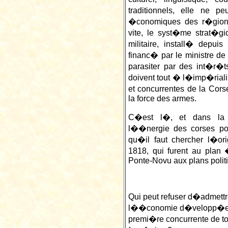
traditionnels, elle ne p
�conomiques des r�gions
vite, le syst�me strat�giqu
militaire, install� depu
financ� par le ministre de
parasiter par des int�r�t
doivent tout � l�imp�ria
et concurrentes de la Cors
la force des armes.
C�est l�, et dans la 
l��nergie des corses po
qu�il faut chercher l�or
1818, qui furent au plan
Ponte-Novu aux plans politiq
Qui peut refuser d�admett
l��conomie d�velopp�e se
premi�re concurrente de t