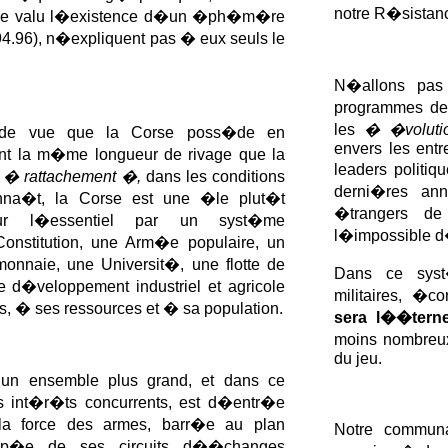
notre R�sistanc
�me valu l�existence d�un �ph�m�re
.96), n�expliquent pas � eux seuls le
N�allons pas c
programmes de 
les
� �volution
e de vue que la Corse poss�de en
envers les ent
t la m�me longueur de rivage que la
leaders politi
n
� rattachement �,
dans les conditions
derni�res ann
nna�t, la Corse est une �le plut�t
�trangers de
r l�essentiel par un syst�me
l�impossible d�
nstitution, une Arm�e populaire, un
onnaie, une Universit�, une flotte de
Dans ce syst
 d�veloppement industriel et agricole
militaires, �c
s, � ses ressources et � sa population.
sera l��tern
moins nombreux,
du jeu.
un ensemble plus grand, et dans ce
s int�r�ts concurrents, est d�entr�e
la force des armes, barr�e au plan
Notre communa
 coup�e de ses circuits d��changes