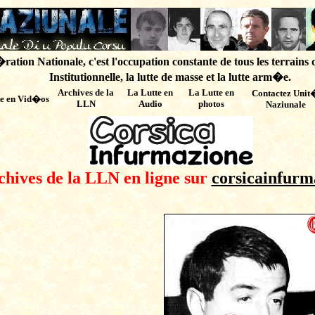
ation Nationale, c'est l'occupation constante de tous les terrains 
Institutionnelle, la lutte de masse et la lutte arm�e.
Archives de
la
La Lutte en
La Lutte en
Contactez Unit
te en Vid�os
LLN
Audio
photos
Naziunale
chives de la LLN en ligne sur
corsicainfurm