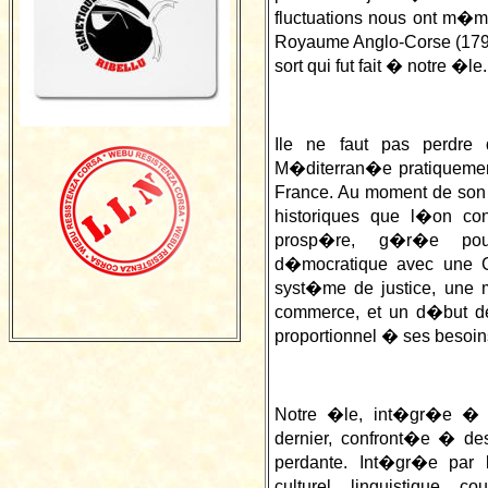
fluctuations nous ont m
Royaume Anglo-Corse (1794
sort qui fut fait � notre �le.
Ile ne faut pas perdr
M�diterran�e pratiquemen
France. Au moment de so
historiques que l�on co
prosp�re, g�r�e pou
d�mocratique avec une Co
syst�me de justice, une m
commerce, et un d�but de
proportionnel � ses besoin
Notre �le, int�gr�e � 
dernier, confront�e � de
perdante. Int�gr�e par 
culturel, linguistique,