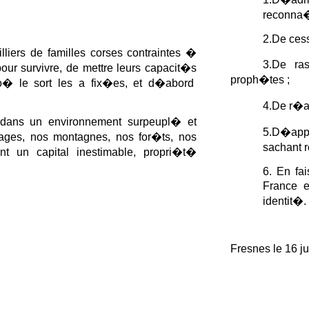
reconna�t
2.De cess
lliers de familles corses contraintes �
3.De ra
ur survivre, de mettre leurs capacit�s
proph�tes ;
o� le sort les a fix�es, et d�abord
4.De r�a
 dans un environnement surpeupl� et
5.D�appr
vages, nos montagnes, nos for�ts, nos
sachant 
ent un capital inestimable, propri�t�
6. En fa
France e
identit�.
Fresnes le 16 j