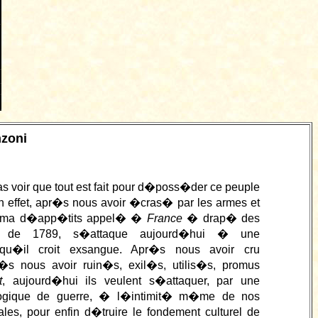
nzoni
 voir que tout est fait pour d�poss�der ce peuple
n effet, apr�s nous avoir �cras� par les armes et
magma d�app�tits appel� �
France
� drap� des
rs de 1789, s�attaque aujourd�hui � une
u�il croit exsangue. Apr�s nous avoir cru
�s nous avoir ruin�s, exil�s, utilis�s, promus
t
, aujourd�hui ils veulent s�attaquer, par une
logique de guerre, � l�intimit� m�me de nos
ales, pour enfin d�truire le fondement culturel de