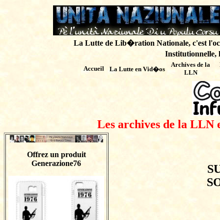
La Lutte de Lib�ration Nationale, c'est l'oc
Institutionnelle,
Archives de
la
Accueil
La Lutte en Vid�os
LLN
Les archives de la LLN 
Offrez un produit
Generazione76
S
S