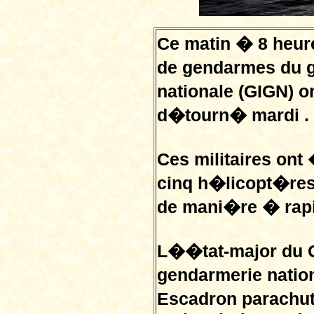
Ce matin � 8 heure
de gendarmes du g
nationale (GIGN) o
d�tourn� mardi .
Ces militaires ont
cinq h�licopt�res
de mani�re � rapi
L��tat-major du G
gendarmerie natio
Escadron parachut