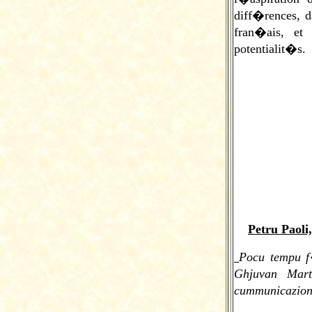
diff�rences, d
fran�ais, et 
potentialit�s.
Petru Paoli
Pocu tempu f�
Ghjuvan Mar
cummunicazioni