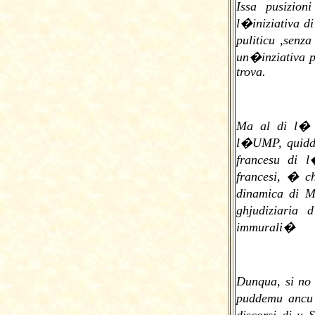
Issa pusizio
l�iniziativa d
puliticu ,senz
un�inziativa p
trova.
Ma al di l� 
l�UMP, quiddu 
francesu di l
francesi, � c
dinamica di M
ghjudiziaria 
immurali�
Dunqua, si no 
puddemu ancu