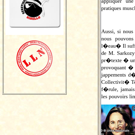
appliquer une
pratiques mus
Aussi, si nou
s
nous pouvon
l�eau� Il suff
de M. Sarkozy 
pr�texte � un 
provoquant � 
jappements d�
Collectivit� T
f�rule, jama
les pouvoirs l