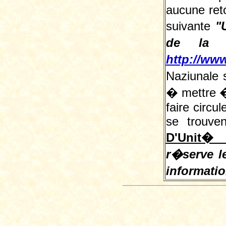
aucune reto
suivante
"
de la L
http://www
Naziunale 
� mettre � 
faire circu
se trouve
D'Unit� 
r�serve le
informati