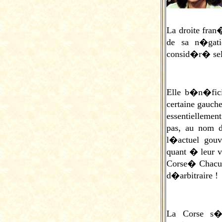
La droite fran
de sa n�gati
consid�r� sel
Elle b�n�fic
certaine gauche
essentiellemen
pas, au nom d
l�actuel gouv
quant � leur v
Corse� Chacun 
d�arbitraire !
La Corse s�