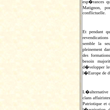
esp�rances qu
Matignon, po
conflictuelle.
Et pendant q
revendication
semble la se
pleinement dan
des formation
besoin major
d�velopper leu
l�Europe de d
L�alternative
clans affairis
Patriotique et 
l�aspiration 