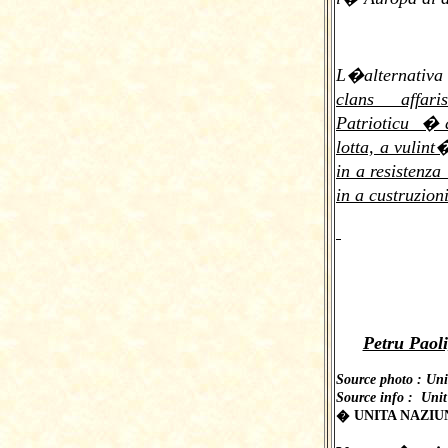
L�alternativa
clans affari
Patrioticu � d
lotta, a vulint
in a resistenz
in a custruzion
Petru Paoli
Source photo : Uni
Source info : Uni
� UNITA NAZIUN