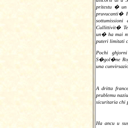
discorsi di 
pritestu � un 
pruvucanti� 
sottumission
Cullittivit� 
un� ha mai mis
puteri limitati 
Pochi ghjorni
S�gol�ne Roya
una cunvirsazi
A dritta fran
prublemu naziu
sicuritaria chi
Ha ancu u sus