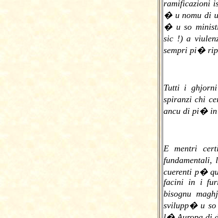
ramificazioni 
� u nomu di un
� u so minist
sic !) a viul
sempri pi� rip
Tutti i ghjor
spiranzi chi c
ancu di pi� in 
E mentri cert
fundamentali, 
cuerenti p� quid
facini in i fu
bisognu magh
svilupp� u so 
l� Auropa di 