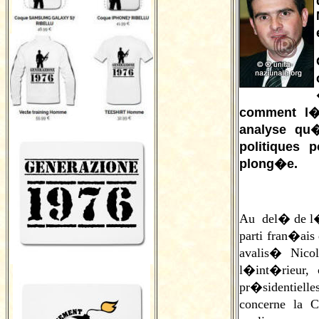
comment l�h
analyse qu�
politiques 
plong�e.
Au del� de l�h
parti fran�ais 
avalis� Nicol
l�int�rieur,
pr�sidentiell
concerne la 