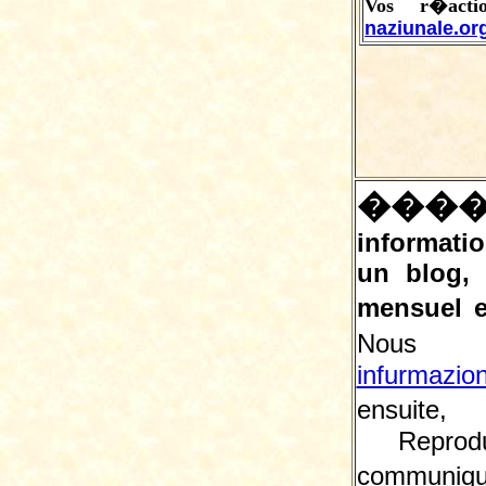
Vos r�act
naziunale.or
���
informatio
un blog,
mensuel e
Nous 
infurmazio
ensuite, 
Reprodu
communiqu