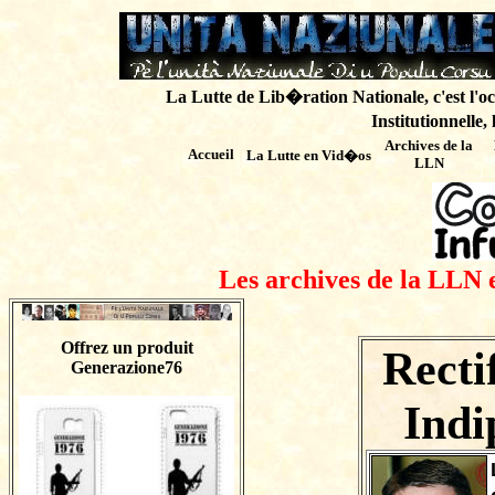
La Lutte de Lib�ration Nationale, c'est l'oc
Institutionnelle,
Archives de
la
Accueil
La Lutte en Vid�os
LLN
Les archives de la LLN 
Offrez un produit
Recti
Generazione76
Ind