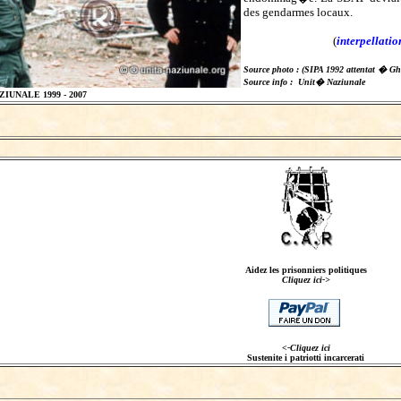
des gendarmes locaux.
(
interpellatio
Source photo : (SIPA 1992 attentat � Gh
Source info : Unit� Naziunale
IUNALE 1999 - 2007
Aidez les prisonniers politiques
Cliquez ici->
<-Cliquez ici
Sustenite i patriotti incarcerati