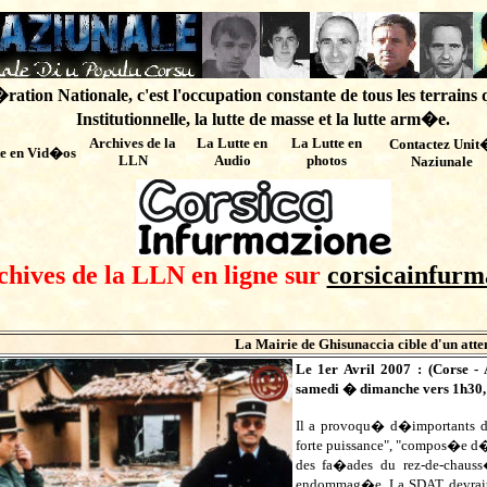
ation Nationale, c'est l'occupation constante de tous les terrains 
Institutionnelle, la lutte de masse et la lutte arm�e.
Archives de
la
La Lutte en
La Lutte en
Contactez Unit
te en Vid�os
LLN
Audio
photos
Naziunale
chives de la LLN en ligne sur
corsicainfurm
La Mairie de Ghisunaccia cible d'un atte
Le 1er Avril 2007 : (Corse - 
samedi � dimanche vers 1h30, 
Il a provoqu� d�importants d�
forte puissance", "compos�e d
des fa�ades du rez-de-chauss�
endommag�e. La SDAT devrait 