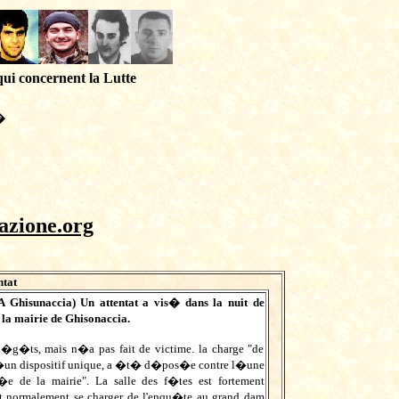
qui concernent la Lutte
�
azione.org
ntat
A Ghisunaccia) Un attentat a vis� dans la nuit de
la mairie de Ghisonaccia.
g�ts, mais n�a pas fait de victime. la charge "de
�un dispositif unique, a �t� d�pos�e contre l�une
e de la mairie". La salle des f�tes est fortement
normalement se charger de l'enqu�te au grand dam