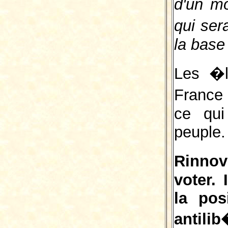
d'un m
qui se
la base 
Les �l
France
ce qui
peuple.
Rinno
voter.
la pos
antili