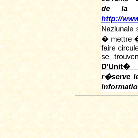
de la L
http://www
Naziunale 
� mettre � 
faire circu
se trouve
D'Unit� 
r�serve le
informati