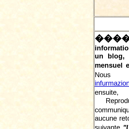
���
informatio
un blog,
mensuel e
Nous 
infurmazio
ensuite, 
Reprodu
communiqu
aucune reto
suivante
"