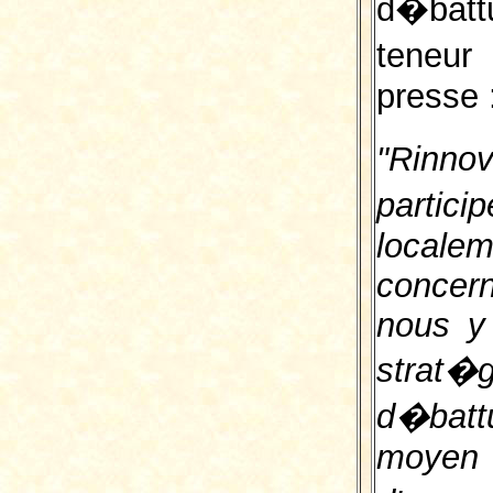
d�battu
teneur
presse 
"Rinno
parti
locale
concer
nous y
strat
d�batt
moyen 