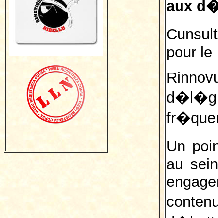
aux d�
Cunsu
pour le 
Rinnov
d�l�gu
fr�que
Un poi
au sei
engag
conte