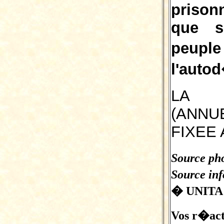
prison
que s
peupl
l'auto
LA 
(ANNU
FIXEE 
Source pho
Source in
� UNITA 
Vos r�acti