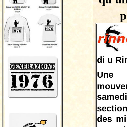
p
di u R
Une 
mouvem
samed
secti
des mi