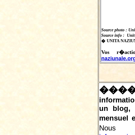
Source photo : Uni
Source info : Uni
� UNITA NAZIUN
Vos r�act
naziunale.or
���
informatio
un blog,
mensuel e
Nous 