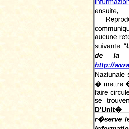
infurmazio
ensuite, 
Reprodu
communiqu
aucune reto
suivante
"
de la L
http://www
Naziunale 
� mettre � 
faire circu
se trouve
D'Unit� 
r�serve le
informati