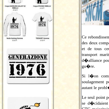
Ce rebondisse
des deux compa
et de tous c
transport ma
d�alliance pou
gu�re.
Si l�on comp
soulagement po
autant le prob
Le seul point p
se d�cidaient 