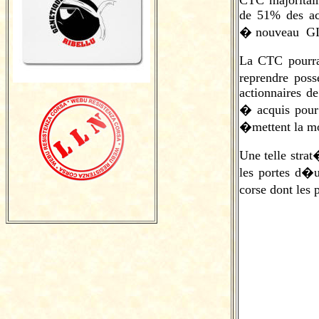
CTC majoritai
de 51% des ac
� nouveau GI
La CTC
pourra
reprendre pos
actionnaires d
� acquis pour 
�mettent la mo
Une telle strat
les portes d�
corse dont les 