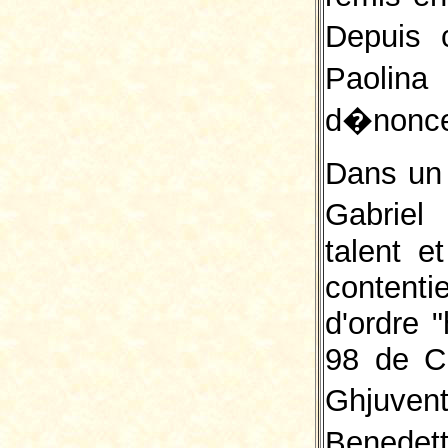
Depuis 
Paolin
d�nonce
Dans un 
Gabriel
talent e
contenti
d'ordre "
98 de Ch
Ghjuvent
Benedet