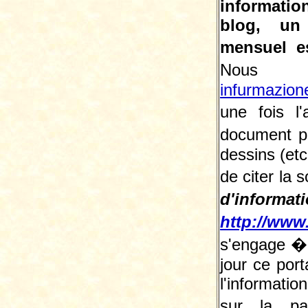
information
blog, un
mensuel e
Nous 
infurmazion
une fois l
document p
dessins (etc
de citer la 
d'informat
http://www.
s'engage � 
jour ce porta
l'informati
sur la p