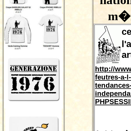
m�m
c
l'
ar
http://www
feutres-a-
tendances
independa
PHPSESSID