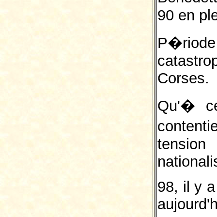
90 en ple
P�riode
catastro
Corses.
Qu'� cel
content
tension
nationali
98, il y
aujourd'