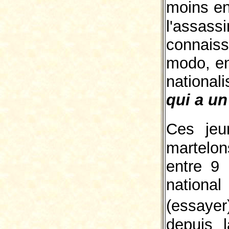
moins en
l'assas
connaiss
modo, en
national
qui a u
Ces jeu
martelon
entre 9
national
(essaye
depuis 