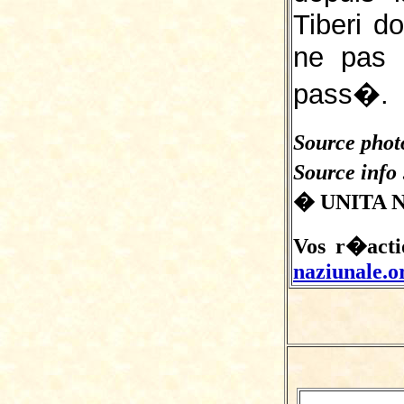
Tiberi do
ne pas 
pass�.
Source photo
Source info
� UNITA N
Vos r�actio
naziunale.