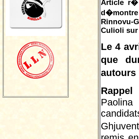
Article r�
d�montre 
Rinnovu-G
Culioli sur
Le 4 avr
que du
autours 
Rappel
Paolina 
candid
Ghjuvent
remis en