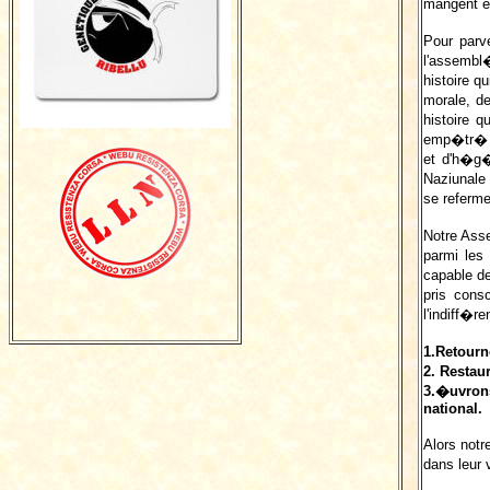
mangent en
Pour parve
l'assembl�
histoire q
morale, d
histoire 
emp�tr� da
et d'h�g�
Naziunale 
se referme
Notre Asse
parmi les
capable de
pris cons
l'indiff�r
1.Retourno
2. Resta
3.�uvrons
national.
Alors notr
dans leur 