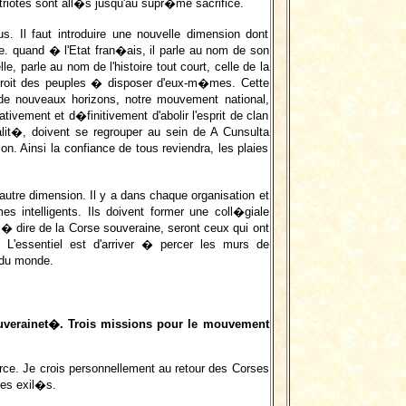
triotes sont all�s jusqu'au supr�me sacrifice.
us. Il faut introduire une nouvelle dimension dont
e. quand � l'Etat fran�ais, il parle au nom de son
, parle au nom de l'histoire tout court, celle de la
u droit des peuples � disposer d'eux-m�mes. Cette
 de nouveaux horizons, notre mouvement national,
vement et d�finitivement d'abolir l'esprit de clan
alit�, doivent se regrouper au sein de A Cunsulta
on. Ainsi la confiance de tous reviendra, les plaies
tre dimension. Il y a dans chaque organisation et
 intelligents. Ils doivent former une coll�giale
 � dire de la Corse souveraine, seront ceux qui ont
L'essentiel est d'arriver � percer les murs de
 du monde.
ouverainet�. Trois missions pour le mouvement
ce. Je crois personnellement au retour des Corses
tes exil�s.