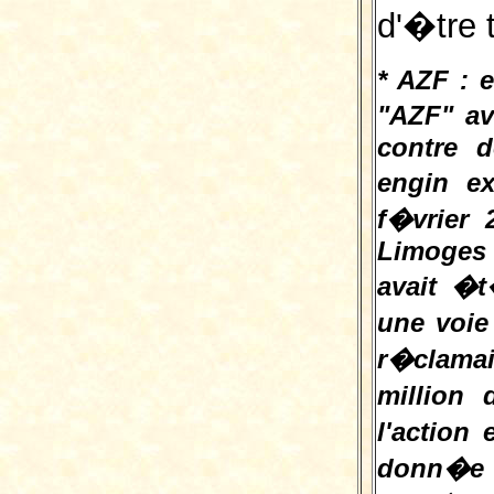
d'�tre t
* AZF : 
"AZF" av
contre d
engin e
f�vrier
Limoges
avait �
une voie
r�clamai
million
l'action
donn�e