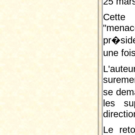
25 mars
Cette 
"mena
pr�sid
une foi
L'aut
suremen
se dem
les su
directio
Le ret