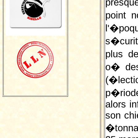
presque
point 
l'�poq
s�curit
plus d
o� des 
(�lect
p�riod
alors i
son chi
�tonna