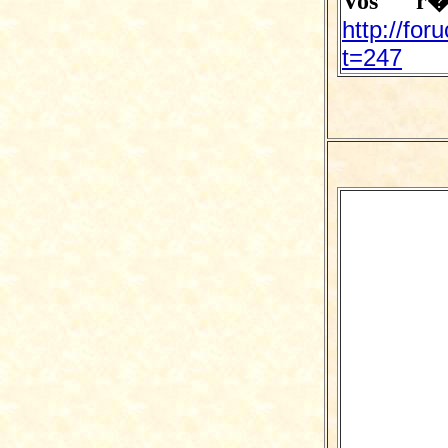
Vos r�
http://for
t=247