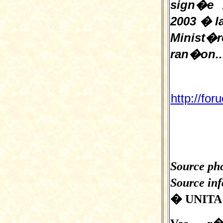
sign�e 
2003 � l
Minist�r
ran�on..
http://for
Source pho
Source inf
� UNITA 