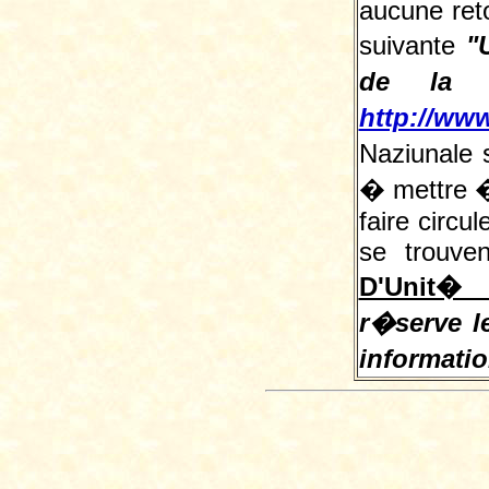
aucune reto
suivante
"
de la L
http://www
Naziunale 
� mettre � 
faire circu
se trouve
D'Unit� 
r�serve le
informati