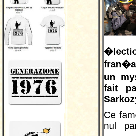
�lec
fran�
un mys
fait p
Sarkoz
Ce fame
nul pa