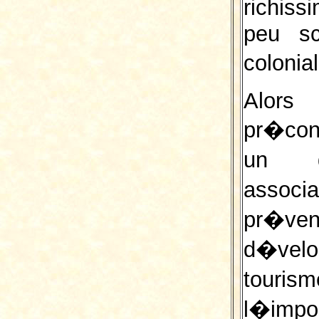
richis
peu sc
colonia
Alors
pr�con
un d
assoc
pr�ve
d�velo
touri
l�impor