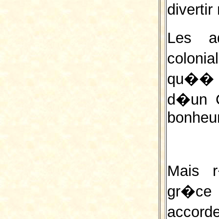
diverti
Les ad
coloni
qu�� b
d�un Co
bonheur
Mais r
gr�ce 
accor