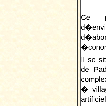
Ce pr
d�envi
d�abo
�conom
Il se s
de Pad
comple
� vill
artifi