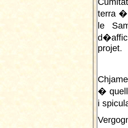
Cumitat
terra �
le Sa
d�affic
projet.
Chjame
� quel
i spicul
Vergog