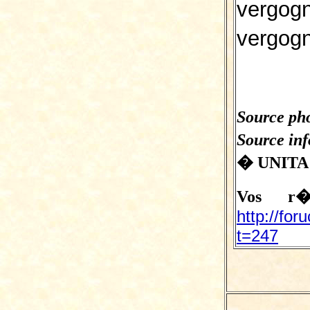
vergog
vergog
Source pho
Source inf
� UNITA 
Vos r�
http://for
t=247