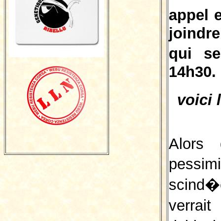
appel 
joindr
qui s
14h30.
voici 
Alors 
pessim
scind�
verrai