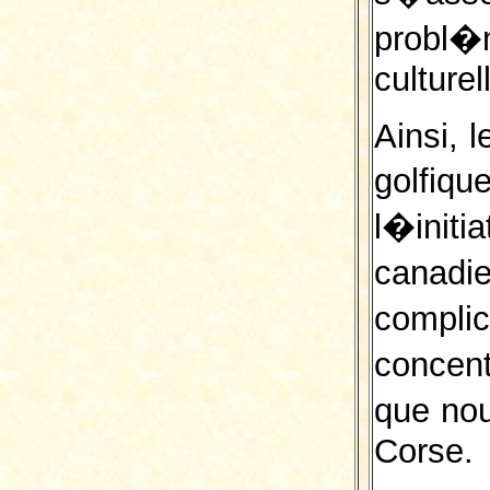
probl
culturel
Ainsi, 
golfi
l�init
canad
complic
concen
que nou
Corse.