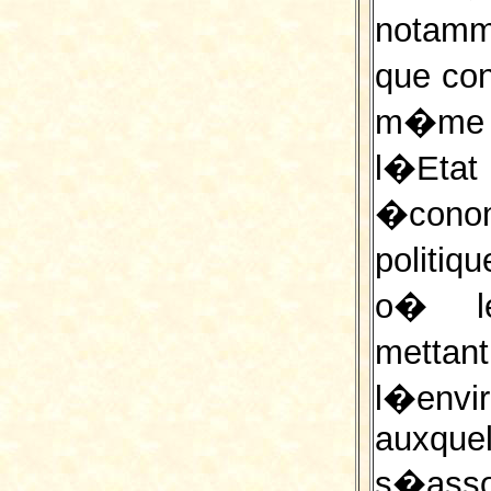
notamm
que con
m�me t
l�Et
�conom
politi
o� le
mett
l�envi
auxqu
s�a