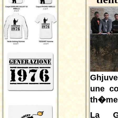
Ghjuve
une co
th�me d
La Gh