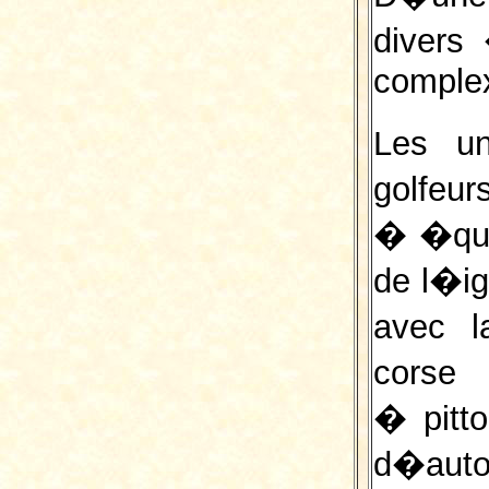
divers
complex
Les un
golfeur
� �que
de l�ig
avec l
cors
� pitt
d�aut