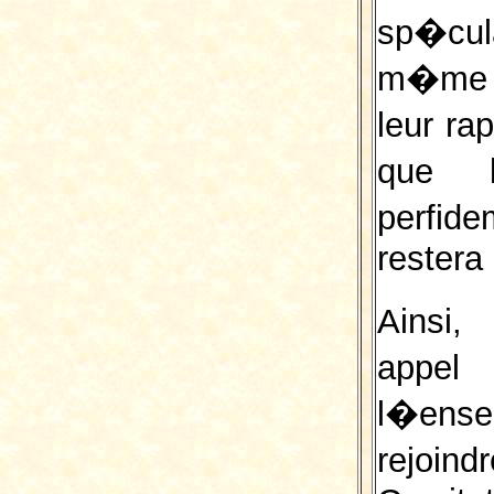
sp�cu
m�me l
leur r
que l
perfid
restera
Ainsi,
appel
l�ens
rejoi