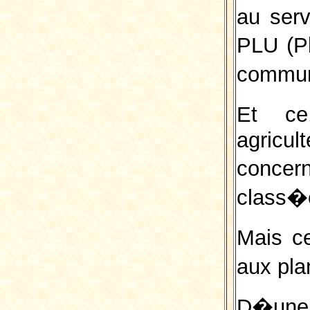
au serv
PLU (P
commun
Et c
agric
concer
class�e
Mais c
aux pla
D�une p