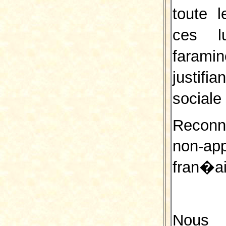
toute
ces l
farami
justif
sociale
Reconn
non-a
fran�ai
Nous 