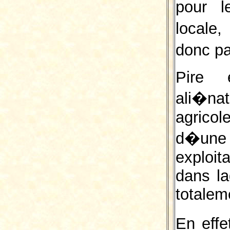
pour l
locale
donc pa
Pire 
ali�na
agricol
d�une
exploi
dans la
totalem
En effe