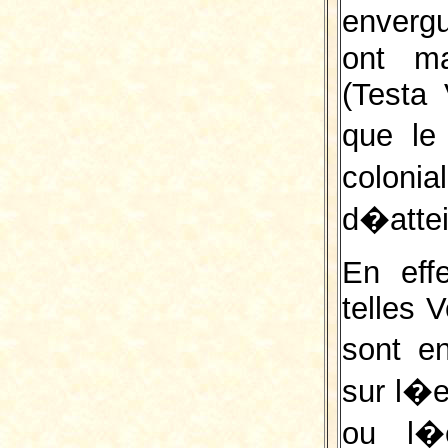
enverg
ont ma
(Testa 
que le
coloni
d�atte
En effe
telles 
sont e
sur l�e
ou l�e