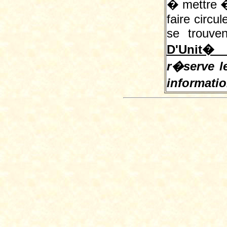
� mettre � 
faire circu
se trouve
D'Unit� 
r�serve le
informati