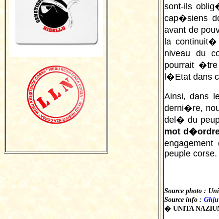
sont-ils obli
cap�siens do
avant de pou
la continuit�
niveau du co
pourrait �tr
l�Etat dans c
Ainsi, dans 
derni�re, no
del� du peup
mot d�ordre
engagement d
peuple corse.
Source photo : Uni
Source info :
Ghju
� UNITA NAZIUN