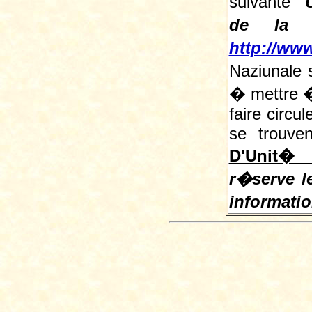
suivante
"
de la L
http://www
Naziunale 
� mettre � 
faire circu
se trouve
D'Unit� 
r�serve le
informati