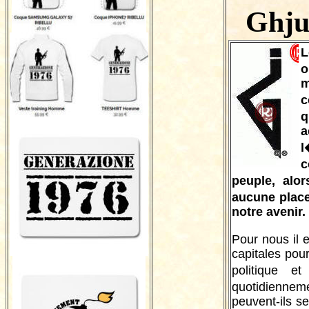
Ghju
L
o
m
c
q
a
l
c
peuple, al
aucune place
notre avenir.
Pour nous il 
capitales pou
politique e
quotidienne
peuvent-ils s