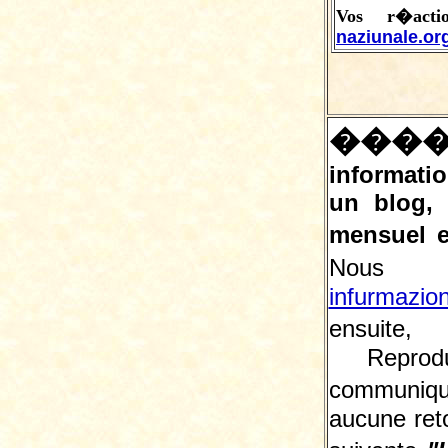
Vos r�act
naziunale.or
���
informatio
un blog,
mensuel e
Nous 
infurmazio
ensuite, 
Reprodu
communiqu
aucune reto