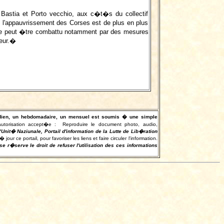
Bastia et Porto vecchio, aux c�t�s du collectif
: l'appauvrissement des Corses est de plus en plus
h�re peut �tre combattu notamment par des mesures
teur.�
otidien, un hebdomadaire, un mensuel est soumis � une simple
autorisation accept�e :
Reproduire le document photo, audio,
"Unit� Naziunale, Portail d'information de la Lutte de Lib�ration
r ce portail, pour favoriser les liens et faire circuler l'information.
e r�serve le droit de refuser l'utilisation des ces informations