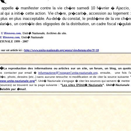
appelle � manifester contre la vie ch�re samedi 10 f�vrier � Ajaccio, 
cal qui a initi� cette action. Vie ch�re, pr�carit�, accession au logement 
de plus en plus inacceptable. Au-del� du constat, le probl�me de la vie c
alari�s, un contr�le des oligopoles de la distribution, un cadre fiscal r�gula
:
U Rinnovu.com,
Unit� Naziunale, Archives du site.
U Rinnovu.com,
Unit� Naziunale
IUNALE 1999 - 2007
sur cet article ici :
http://www.unita-naziunale.org/agora/viewforum.php?f=18
�
La reproduction des informations ou articles sur un site, un forum, un blog, un qu
s contacter par email �
infurmazione@"nospam"unita-naziunale.org
, ensuite, une fois l'
o, photo, dessins (etc..) sans aucune retouche ni modification et de citer la source suivante
/www.unita-naziunale.org/
"
.
Unit� Naziunale s'engage � citer les sources qui servent � mettre � jou
(sources) se trouvent sur la page suivante :
"
Les sites D'Unit� Naziunale
".
Unit� Naziunale s
�alable par �mail.