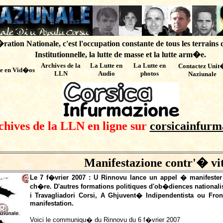
ation Nationale, c'est l'occupation constante de tous les terrains 
Institutionnelle, la lutte de masse et la lutte arm�e.
Archives de
la
La Lutte en
La Lutte en
Contactez Unit
te en Vid�os
LLN
Audio
photos
Naziunale
chives de la LLN en ligne sur
corsicainfurm
Manifestazione contr'� vi
Le 7 f�vrier 2007 : U Rinnovu lance un appel � manifester 
ch�re. D'autres formations politiques d'ob�diences national
i Travagliadori Corsi, A Ghjuvent� Indipendentista ou Fr
manifestation.
Voici le communiqu� du Rinnovu du 6 f�vrier 2007