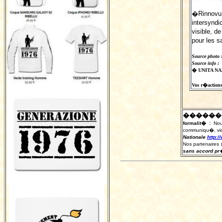
�Rinnovu 
intersyndi
visible, 
pour les s
Source photo 
Source info :
� UNITA NAZ
Vos r�actions 
������
formalit� :
Nou
communiqu�, vid�
Nationale
http:/
Nos partenaires 
sans accord pr