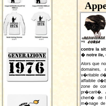
Appe
contre la s
� notre ile,
Alors que no
domaines, 
v�ritable d�
affaiblie d
zone de co
pr�carit�. 
chert� de l
m�nage de 