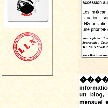
accession au
Les m�canis
situation 
d�nonciation,
une priorit�
Source photo : Uni
Source info : Cuu
� UNITA NAZIUNA
Vos r�actions sur c
���
informatio
un blog,
mensuel e