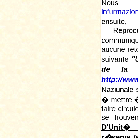
Nous 
infurmazio
ensuite, 
Reprodu
communiqu
aucune reto
suivante
"
de la L
http://www
Naziunale 
� mettre � 
faire circu
se trouve
D'Unit� 
r�serve le