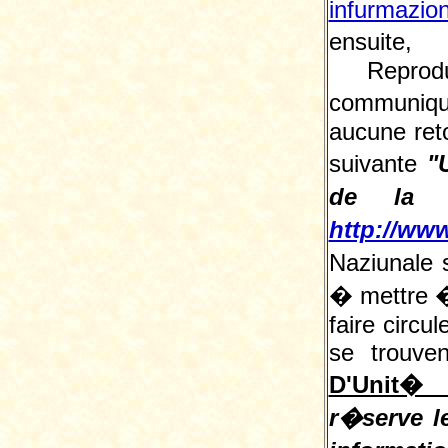
infurmazio
ensuite, 
Reprodu
communiqu
aucune reto
suivante
"
de la L
http://www
Naziunale 
� mettre � 
faire circu
se trouve
D'Unit� 
r�serve le