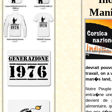
Mani
devrait pouv
travail, on 
man�s land, e
Notre Peuple
entra�ne une 
devient de 
alimentaire, 
des prix d�m