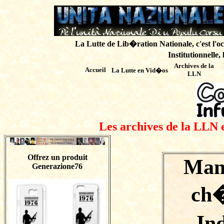
La Lutte de Lib�ration Nationale, c'est l'oc
Institutionnelle,
Archives de
la
Accueil
La Lutte en Vid�os
LLN
Les archives de la LLN 
Offrez un produit
Mani
Generazione76
ch�
In