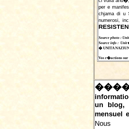
ci vulia and�,
per e manifes
chjama di u 
numerosi, in
RESISTEN
Source photo : Uni
Source info : Uni
� UNITA NAZIUNA
Vos r�actions sur c
���
informatio
un blog,
mensuel e
Nous 