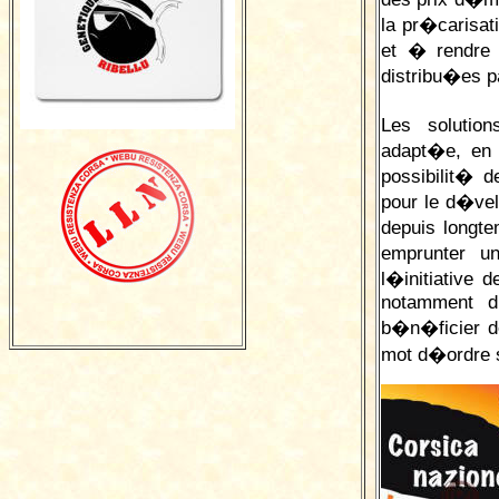
la pr�carisa
et � rendre 
distribu�es p
Les solutio
adapt�e, en 
possibilit� 
pour le d�ve
depuis longte
emprunter u
l�initiative 
notamment d
b�n�ficier d
mot d�ordre