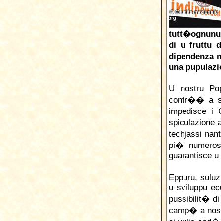
tutt�ognunu
di u fruttu 
dipendenza 
una pupulazi
U nostru Po
contr�� a sp
impedisce i 
spiculazione 
techjassi nan
pi� numeros
guarantisce u r
Eppuru, suluz
u sviluppu ec
pussibilit� d
camp� a nost