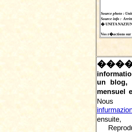
Source photo : Uni
Source info : Arri
� UNITA NAZIUNA
Vos r�actions sur c
���
informatio
un blog,
mensuel e
Nous 
infurmazio
ensuite, 
Reprodu