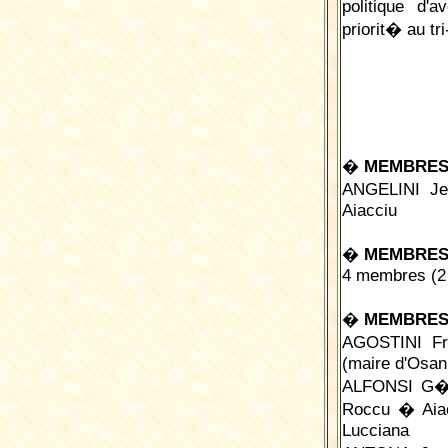
politique d'
priorit� au tri
�
MEMBRES 
ANGELINI Je
Aiacciu
�
MEMBRES
4 membres (2 
�
MEMBRES
AGOSTINI Fr
(maire d'Osan
ALFONSI G�r
Roccu � Aia
Lucciana