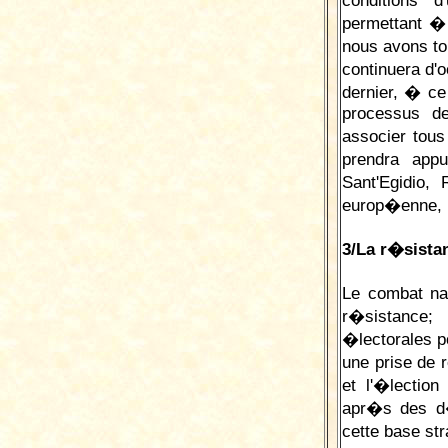
conditions 
permettant � 
nous avons to
continuera d'
dernier, � ce
processus de
associer tous
prendra ap
Sant'Egidio,
europ�enne, n
3/La r�sistan
Le combat nat
r�sistance;
�lectorales p
une prise de 
et l'�lection
apr�s des d�
cette base st