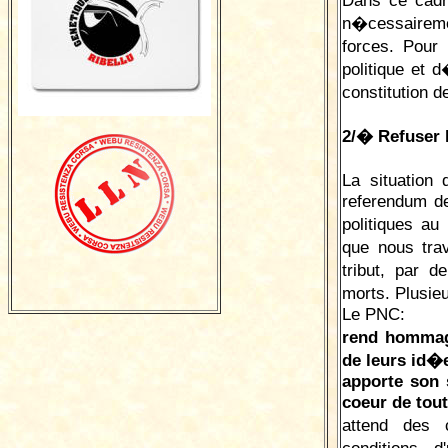
Dans ce cadr
n�cessaireme
forces. Pour
politique et 
constitution d
2/� Refuser l
La situation
referendum de
politiques au
que nous tra
tribut, par 
morts. Plusie
Le PNC:
rend hommag
de leurs id�e
apporte son 
coeur de tout
attend des 