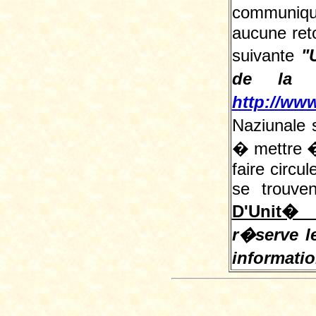
communiqu
aucune reto
suivante
"
de la L
http://www
Naziunale 
� mettre � 
faire circu
se trouve
D'Unit� 
r�serve le
informati