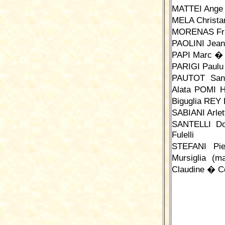
MATTEI Ange
MELA Christa
MORENAS Fra
PAOLINI Jea
PAPI Marc � 
PARIGI Paulu 
PAUTOT San
Alata POMI 
Biguglia REY
SABIANI Arlet
SANTELLI Do
Fulelli
STEFANI Pi
Mursiglia (
Claudine � C