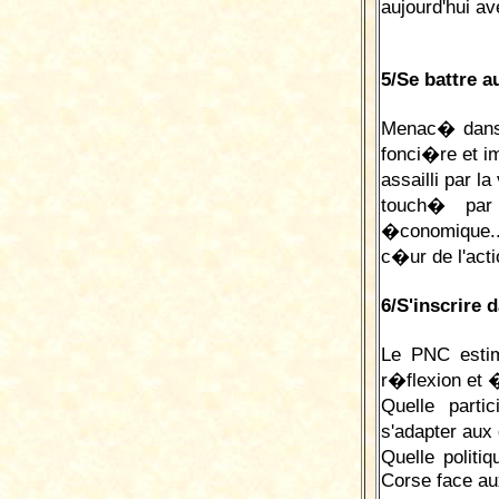
aujourd'hui a
5/Se battre 
Menac� dans 
fonci�re et 
assailli par l
touch� par 
�conomique...
c�ur de l'act
6/S'inscrire
Le PNC estim
r�flexion et 
Quelle part
s'adapter aux
Quelle politi
Corse face aux