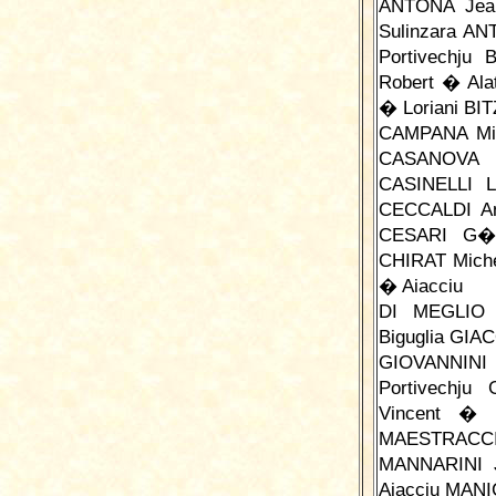
ANTONA Jean
Sulinzara A
Portivechju
Robert � Al
� Loriani B
CAMPANA Mic
CASANOVA 
CASINELLI L
CECCALDI A
CESARI G�r
CHIRAT Miche
� Aiacciu
DI MEGLIO 
Biguglia GI
GIOVANNINI
Portivechj
Vincent � 
MAESTRACCI
MANNARINI J
Aiacciu MANI