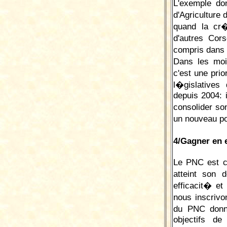
L'exemple do
d'Agriculture 
quand la cr�
d'autres Cor
compris dans u
Dans les moi
c'est une pri
l�gislatives
depuis 2004: 
consolider so
un nouveau pou
4/Gagner en 
Le PNC est c
atteint son 
efficacit� et
nous inscrivo
du PNC donn
objectifs d