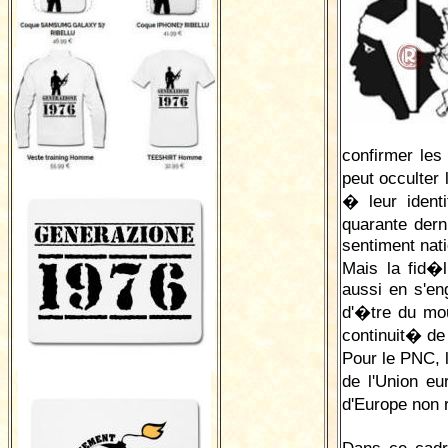
confirmer les
peut occulter 
� leur ident
quarante der
sentiment nati
Mais la fid�
aussi en s'en
d'�tre du mou
continuit� de
Pour le PNC, l
de l'Union e
d'Europe non 