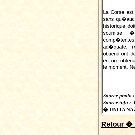
La Corse est
sans qu�aucu
historique d
soumise � 
comp�tentes.
ad�quate, re
obtiendront 
encore obten
le moment. Ne
Source photo :
Source info :
� UNITA NAZ
Retour � 