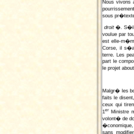
Nous vivons 
pourrisseme
sous pr�tex
droit
�. S�il
voulue par to
est elle-m�m
Corse, il s�a
terre. Les p
part le compo
le projet abo
Malgr� les b
faits le dis
ceux qui tire
er
1
Ministre m
volont� de d
�conomique, c
sans modifie