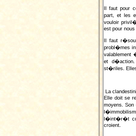
Il faut pour 
part, et les
vouloir privi
est pour nous 
Il faut r�so
probl�mes in
valablement 
et d�action
st�riles. Ell
La clandesti
Elle doit se r
moyens. Son e
l�immobili
l�int�r�t co
croient.