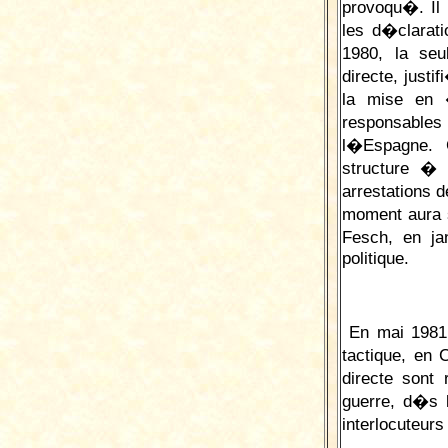
provoqu�. I
les d�clarat
1980, la se
directe, just
la mise en 
responsables
l�Espagne. 
structure �
arrestations 
moment aura s
Fesch, en j
politique.
En mai 1981 
tactique, en 
directe sont
guerre, d�s 
interlocuteur