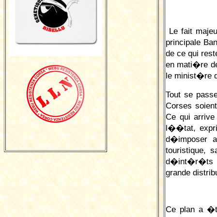
Le fait majeu
principale Ba
de ce qui re
en mati�re de
le minist�re 
Tout se pass
Corses soient
Ce qui arrive
l��tat, exp
d�imposer a
touristique,
d�int�r�ts e
grande distri
Ce plan a �t