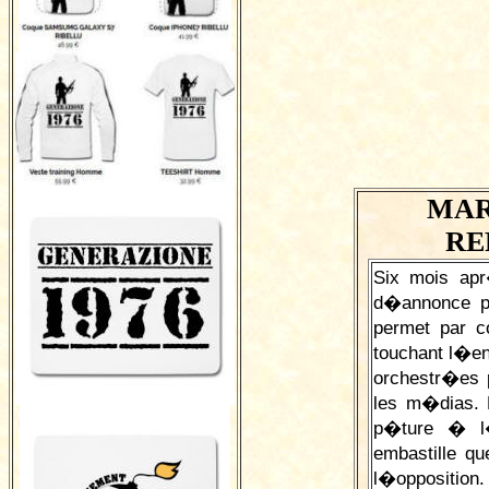
MAR
RE
Six mois apr
d�annonce po
permet par c
touchant l�e
orchestr�es p
les m�dias. 
p�ture � l�
embastille q
l�opposition.