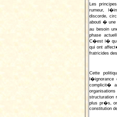
Les principe
rumeur, l�in
discorde, cir
abouti � une
au besoin 
phase actuel
C�est l� qu�i
qui ont affec
fratricides d
Cette polit
l�ignorance 
complicit� a
organisation
structuration
plus pr�s, o
constitution d