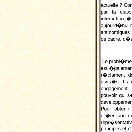
actuelle ? Com
par la class
interaction 
aujourd�hui r
antinomiques 
ce cadre, c�e
Le probl�me e
est �galement
r�clament de
divis�s. Ils
engagement.
pouvoir qui 
developpement
Pour obtenir
cr�er une co
repr�sentat
principes et d