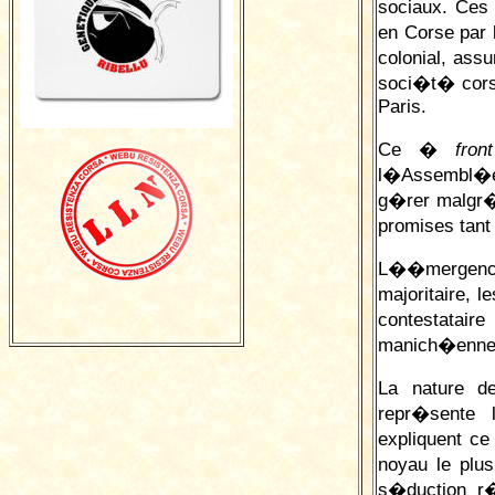
sociaux. Ces 
en Corse par 
colonial, as
soci�t� corse
Paris.
Ce �
fro
l�Assembl
g�rer malgr� 
promises tan
L��mergenc
majoritaire,
contestataire
manich�enne
La nature d
repr�sente 
expliquent ce
noyau le plus
s�duction r�