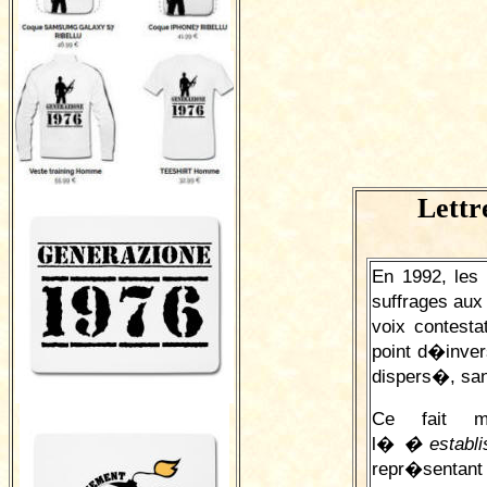
Lettr
En 1992, les
suffrages aux
voix contest
point d�inver
dispers�, sa
Ce fait m
l�
� establi
repr�sentant