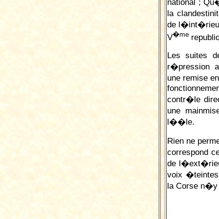
national ;
Q
u�
la clandestin
de l�int�rieu
�me
V
republi
Les suites d
r�pression a
une remise en
fonctionnemen
contr�le dire
une mainmise
l��le.
Rien ne perme
correspond c
de l�ext�rieu
voix �teinte
la Corse n�y 