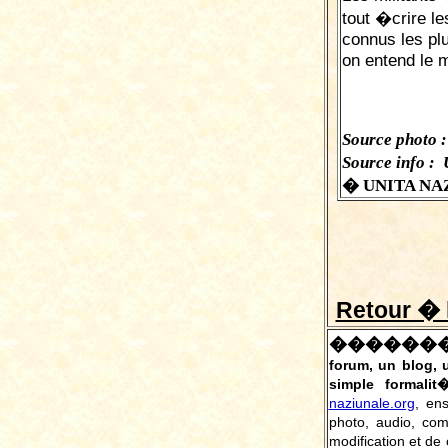
tout �crire l
connus les pl
on entend le m
Source photo :
Source info :
� UNITA NAZ
Retour � 
������
forum, un blog,
simple formalit
naziunale.org
, en
photo, audio, co
modification et de 