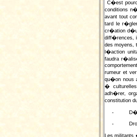
C�est pourquo
conditions n
avant tout c
tard le r�gl
cr�ation d�u
diff�rences, 
des moyens, t
l�action unit
faudra r�ali
comportement
rumeur et ve
qu�on nous a
� culturelle
adh�rer, or
constitution d
-
D�c
-
Dro
Les militants