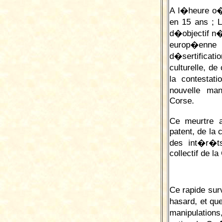
A l�heure o�
en 15 ans ;
L
d�objectif n
europ�enne
d�sertifica
culturelle, d
la contestat
nouvelle ma
Corse.
Ce meurtre 
patent, de la 
des int�r�ts
collectif de l
Ce rapide sur
hasard, et q
manipulation