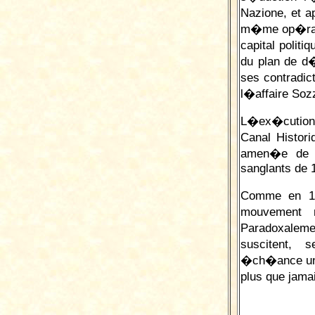
Nazione, et a
m�me op�ratio
capital polit
du plan de d
ses contradic
l�affaire Sozz
L�ex�cution 
Canal Histori
amen�e de l
sanglants de 
Comme en 19
mouvement n
Paradoxalem
suscitent, 
�ch�ance une 
plus que jama