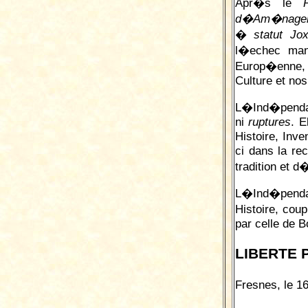
Apr�s le
d�Am�nage
�
statut J
l�echec ma
Europ�enne, 
Culture et nos
L�Ind�pendan
ni
ruptures
. E
Histoire, Inv
ci dans la re
tradition et d
L�Ind�pendan
Histoire, co
par celle de 
LIBERTE 
Fresnes, le 1