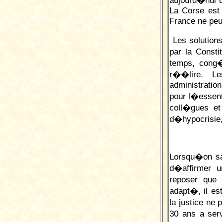
aujourd�hui 
La Corse est 
France ne peu
Les solutions
par la
C
onsti
temps, cong�
r��lire. L
administratio
pour l�essent
coll�gues et
d�hypocrisie,
Lorsqu�on sai
d�affirmer u
reposer que
adapt�, il es
la justice n
30 ans a ser