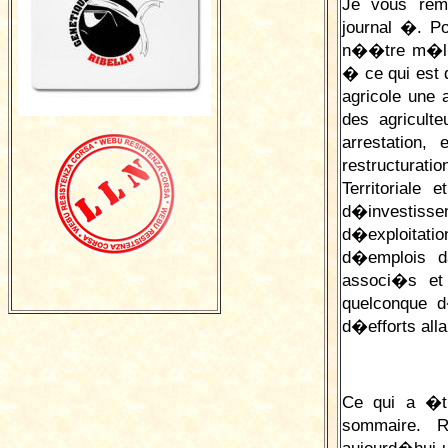
J
e vous rem
journal �. P
n��tre m�l� 
� ce qui est d
agricole une a
des agricul
arrestation,
restructurati
Territoriale
d�investiss
d�exploitat
d�emplois da
associ�s e
quelconque d
d�efforts al
Ce qui a �t
sommaire. 