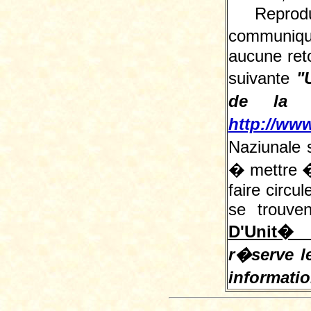
Reprodu
communiqu
aucune reto
suivante
"
de la L
http://www
Naziunale 
� mettre � 
faire circu
se trouve
D'Unit� 
r�serve le
informati