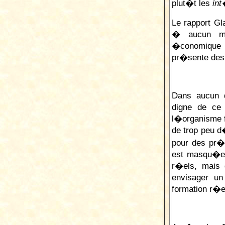
plut�t les
in
Le rapport Gl
� aucun mo
�conomique 
pr�sente des 
Dans aucun 
digne de ce
l�organisme 
de trop peu d
pour des pr�
est masqu�e 
r�els, mais 
envisager u
formation r�