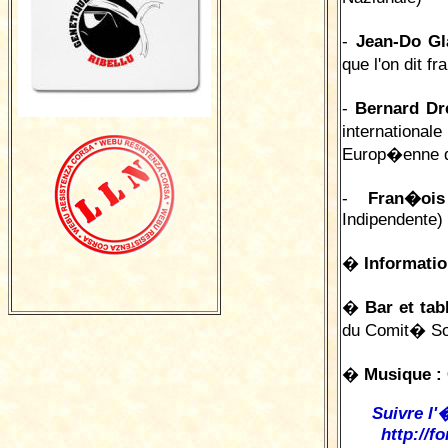
-
Jean-Do Gl
que l'on dit 
-
Bernard Dr
internatio
Europ�enne d
-
Fran�ois
Indipendente)
�
Informatio
�
Bar et tab
du Comit� Sol
�
Musique :
Suivre l'
http://f