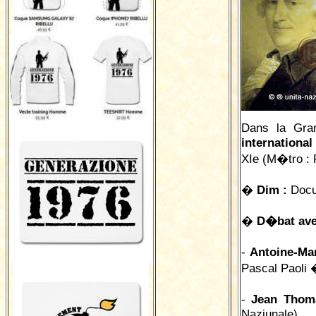
Dans la Gra
international
XIe (M�tro : 
�
Dim :
Docum
�
D�bat ave
-
Antoine-Mar
Pascal Paoli 
-
Jean Thom
Naziunale)