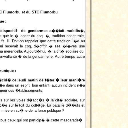
APC Fiumorbu et du STC Fiumorbu
ue :
dispositif de gendarmes s��tait mobilis�,
s que le � lancer du coq �, tradition ancestrale,
s. !!! Doit-on rappeler que cette tradition li�e au
qui recevait le coq, d�offrir � ses �l�ves une
una merendella. Aujourd�hui, � la cit� scolaire du
veillante � de la gendarmerie. Autre temps autre
unique :
�cid� ce jeudi matin de f�ter � leur mani�re
e dans un esprit bon enfant, aucun incident n�a
ieur des �tablissements.
s sur les voies d�acc�s � la cit� scolaire, sur
c�e sur le toit du coll�ge. La bataille d��ufs et
lle mise en sc�ne de la force publique ?
 tous ceux qui ont particip� � cette mascarade�