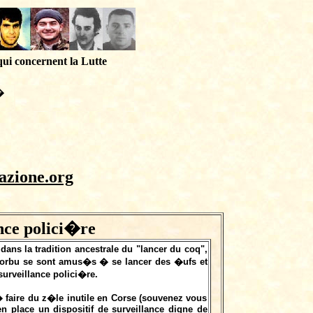
qui concernent la Lutte
�
azione.org
nce polici�re
ans la tradition ancestrale du "lancer du coq",
'orbu se sont amus�s � se lancer des �ufs et
 surveillance polici�re.
� faire du z�le inutile en Corse (souvenez vous
en place un dispositif de surveillance digne de