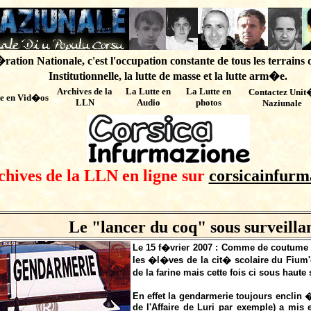
ation Nationale, c'est l'occupation constante de tous les terrains 
Institutionnelle, la lutte de masse et la lutte arm�e.
Archives de
la
La Lutte en
La Lutte en
Contactez Unit
te en Vid�os
LLN
Audio
photos
Naziunale
chives de la LLN en ligne sur
corsicainfurm
Le "lancer du coq" sous surveilla
Le 15 f�vrier 2007 : Comme de coutume d
les �l�ves de la cit� scolaire du Fium
de la farine mais cette fois ci sous haute
En effet la gendarmerie toujours enclin 
de l'Affaire de Luri par exemple) a mis 