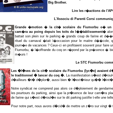
Big Brother.
Lire les r�actions de l'
L'Associu di Parenti Corsi communiq
Grande �motion � la cit� scolaire du Fiumorbu o� un 
cam�ra au poing depuis les toits de l��tablissement�
alor
battait son plein sur le parking � grands coup de farine et d��uf
rituel du carnaval �tait l�occasion pour le maitre d��cole, 
journ�e de vacances ? Ceux-ci en profitaient souvent pour faire 
Fiumorbu, � l�offrande du coq on r�pond par la pr�sence � bien
m�urs !
Le STC Fiumorbu comm
Les �l�ves de la cit� scolaire du Fiumorbu (lyc�e) avaient d
le traditionnel � lancer du coq �.
La manifestation s�est d�roul�
d�ailleurs �t� d�plor�, aussi bien � l�ext�rieur qu�� l�int�r
Notre syndicat ne comprend pas alors ce d�ploiement de gendarme
les pourtours du parking, ainsi que la pr�sence de leur cam�ra pla
de farine qui s�est d�roul�e sur le dit parking justifie t-elle une te
Pour notre part, nous avons d�cid� de mettre un z�ro sur vingt �