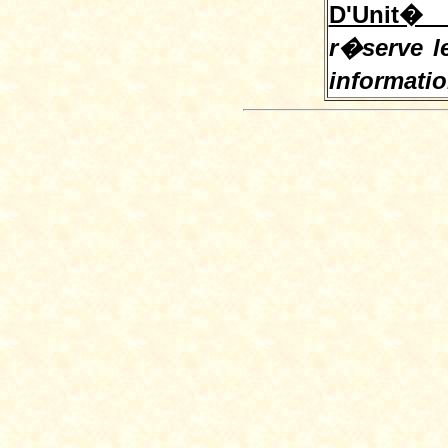
D'Unit� 
r�serve le
informati