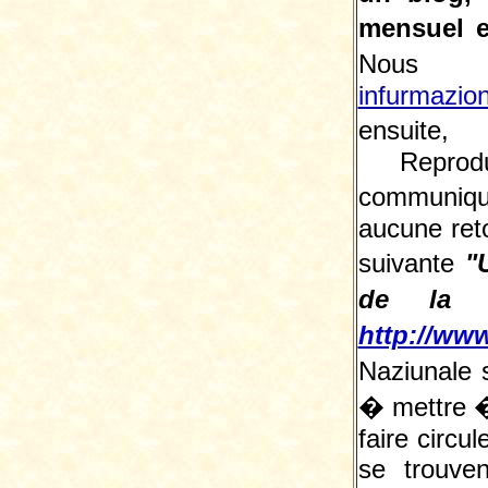
mensuel e
Nous 
infurmazio
ensuite, 
Reprodu
communiqu
aucune reto
suivante
"
de la L
http://www
Naziunale 
� mettre � 
faire circu
se trouve