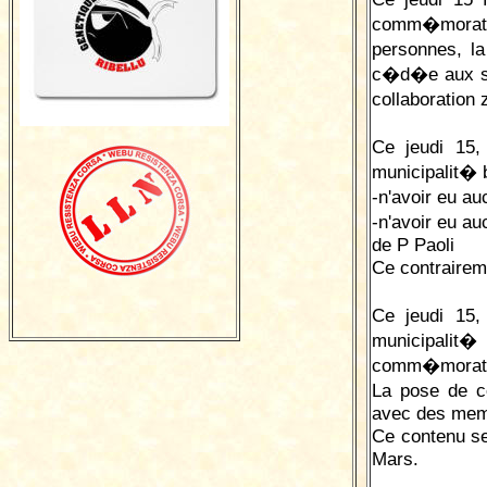
comm�morativ
personnes, la
c�d�e aux ser
collaboration 
Ce jeudi 15
municipalit� 
-n'avoir eu a
-n'avoir eu a
de P Paoli
Ce contrairem
Ce jeudi 15
municipalit�
comm�morati
La pose de c
avec des memb
Ce contenu se
Mars.