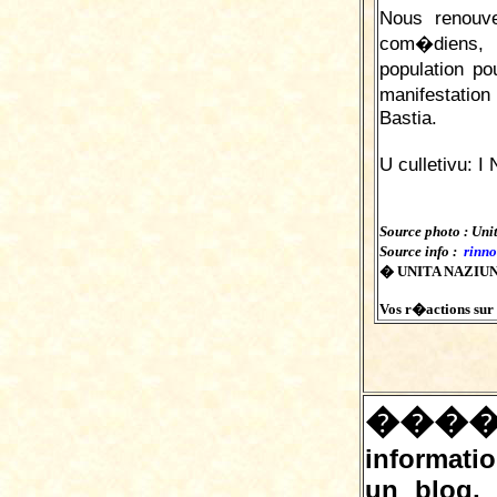
Nous renouve
com�diens, 
population po
manifestatio
Bastia.
U culletivu: I 
Source photo : Uni
Source info :
rinn
� UNITA NAZIUNA
Vos r�actions sur c
���
informatio
un blog,